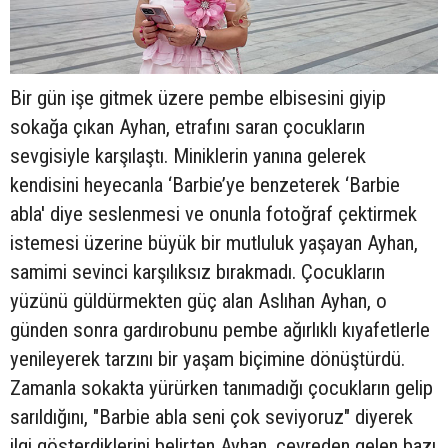
Bir gün işe gitmek üzere pembe elbisesini giyip
sokağa çıkan Ayhan, etrafını saran çocukların
sevgisiyle karşılaştı. Miniklerin yanına gelerek
kendisini heyecanla ‘Barbie’ye benzeterek ‘Barbie
abla' diye seslenmesi ve onunla fotoğraf çektirmek
istemesi üzerine büyük bir mutluluk yaşayan Ayhan,
samimi sevinci karşılıksız bırakmadı. Çocukların
yüzünü güldürmekten güç alan Aslıhan Ayhan, o
günden sonra gardırobunu pembe ağırlıklı kıyafetlerle
yenileyerek tarzını bir yaşam biçimine dönüştürdü.
Zamanla sokakta yürürken tanımadığı çocukların gelip
sarıldığını, "Barbie abla seni çok seviyoruz" diyerek
ilgi gösterdiklerini belirten Ayhan, çevreden gelen bazı