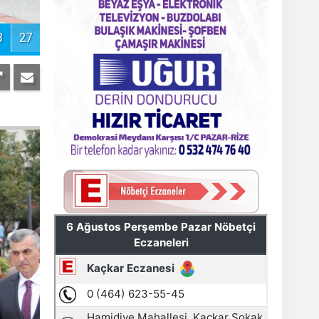
Pazar'daki bayramlaşmada projeler
tartışıldı
AYDER'E BAKANLIK KORUMASI