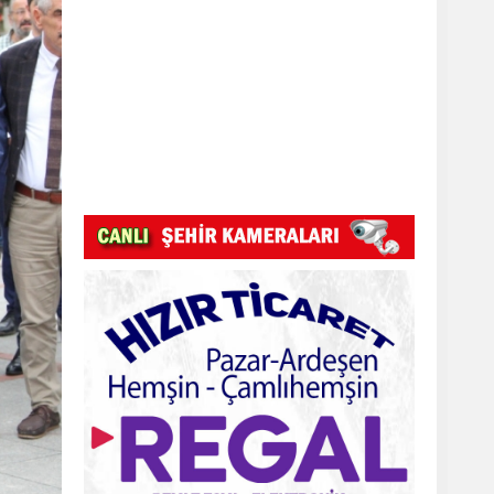
Pazar Kızkulesi tesislerinde proje
başladı