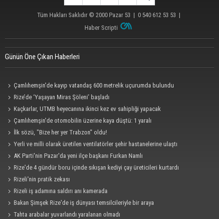
Tüm Hakları Saklıdır © 2000
Pazar 53
| 0 540 612 53 53 |
Haber Scripti
Günün Öne Çıkan Haberleri
Çamlıhemşin'de kayıp vatandaş 600 metrelik uçurumda bulundu
Rize’de ‘Yaşayan Miras Şöleni’ başladı
Kaçkarlar, UTMB heyecanına ikinci kez ev sahipliği yapacak
Çamlıhemşin'de otomobilin üzerine kaya düştü: 1 yaralı
İlk sözü, "Bize her yer Trabzon" oldu!
Yerli ve milli olarak üretilen ventilatörler şehir hastanelerine ulaştı
AK Parti'nin Pazar'da yeni ilçe başkanı Furkan Namlı
Rize'de 4 gündür boru içinde sıkışan kediyi çay üreticileri kurtardı
Rizeli'nin pratik zekası
Rizeli iş adamına saldırı anı kamerada
Bakan Şimşek Rize'de iş dünyası temsilcileriyle bir araya
Tahta arabalar yuvarlandı yaralanan olmadı