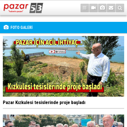
FOTO GALERİ
Pazar Kızkulesi tesislerinde proje başladı