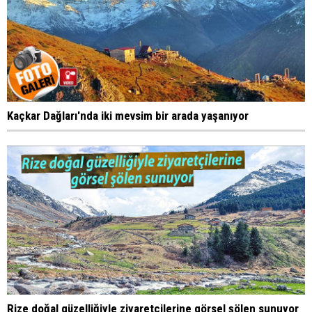
Kaçkar Dağları'nda iki mevsim bir arada yaşanıyor
Rize doğal güzelliğiyle ziyaretçilerine görsel şölen sunuyor