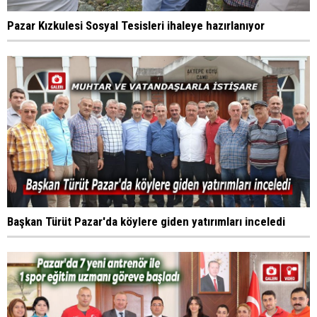
Pazar Kızkulesi Sosyal Tesisleri ihaleye hazırlanıyor
Başkan Türüt Pazar'da köylere giden yatırımları inceledi