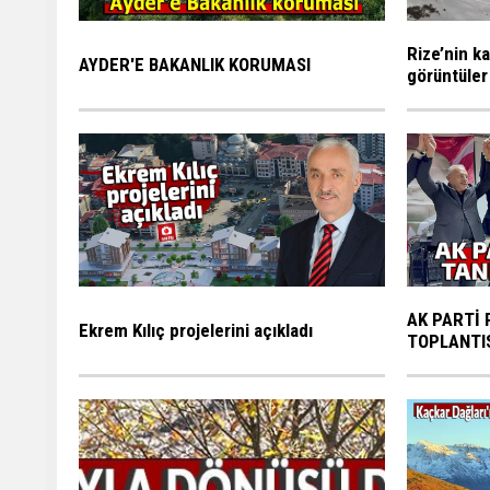
Rize’nin ka
AYDER'E BAKANLIK KORUMASI
görüntüler
AK PARTİ 
Ekrem Kılıç projelerini açıkladı
TOPLANTI