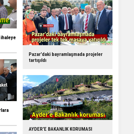
 ihaleye
Pazar'daki bayramlaşmada projeler
tartışıldı
rlara
AYDER'E BAKANLIK KORUMASI