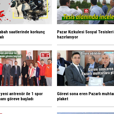
abah saatlerinde korkunç
Pazar Kızkulesi Sosyal Tesisleri
alı
hazırlanıyor
 yeni antrenör ile 1 spor
Görevi sona eren Pazarlı muhta
anı göreve başladı
plaket