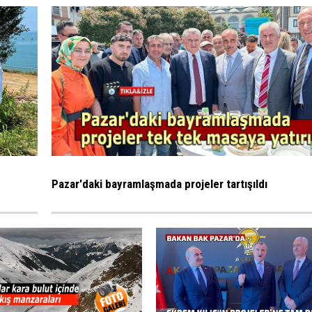
Pazar'daki bayramlaşmada projeler tartışıldı