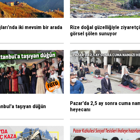
ları'nda iki mevsim bir arada
Rize doğal güzelliğiyle ziyaretç
görsel şölen sunuyor
Pazar'da 2,5 ay sonra cuma na
tanbul'a taşıyan düğün
heyecanı