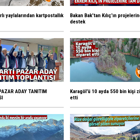
rlı yaylalarından kartpostallık
Bakan Bak'tan Kılıç'ın projeleri
destek
PAZAR ADAY TANITIM
Karagöl'ü 10 ayda 550 bin kişi z
SI
etti