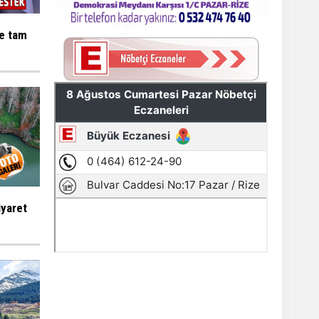
ne tam
iyaret