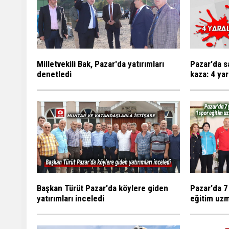
Milletvekili Bak, Pazar'da yatırımları
Pazar'da s
denetledi
kaza: 4 yar
Başkan Türüt Pazar'da köylere giden
Pazar'da 7
yatırımları inceledi
eğitim uzm