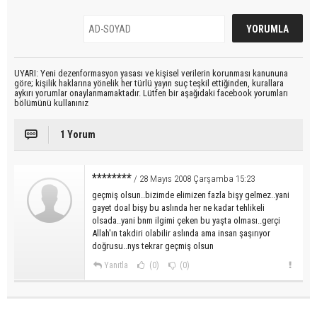
UYARI: Yeni dezenformasyon yasası ve kişisel verilerin korunması kanununa
göre; kişilik haklarına yönelik her türlü yayın suç teşkil ettiğinden, kurallara
aykırı yorumlar onaylanmamaktadır. Lütfen bir aşağıdaki facebook yorumları
bölümünü kullanınız
1 Yorum
********
/ 28 Mayıs 2008 Çarşamba 15:23
geçmiş olsun..bizimde elimizen fazla bişy gelmez..yani
gayet doal bişy bu aslında her ne kadar tehlikeli
olsada..yani bnm ilgimi çeken bu yaşta olması..gerçi
Allah'ın takdiri olabilir aslında ama insan şaşırıyor
doğrusu..nys tekrar geçmiş olsun
Yanıtla
(0)
(0)