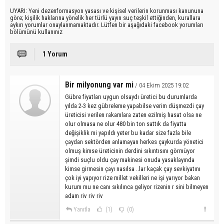
UYARI: Yeni dezenformasyon yasası ve kişisel verilerin korunması kanununa
göre; kişilik haklarına yönelik her türlü yayın suç teşkil ettiğinden, kurallara
aykırı yorumlar onaylanmamaktadır. Lütfen bir aşağıdaki facebook yorumları
bölümünü kullanınız
1 Yorum
Bir milyonung var mi
/ 04 Ekim 2025 19:02
Gübre fiyatları uygun olsaydı üretici bu durumlarda
yılda 2-3 kez gübreleme yapabilse verim düşmezdi çay
üreticisi verilen rakamlara zaten ezilmiş hasat olsa ne
olur olmasa ne olur 480 bin ton sattık da fiyatta
değişiklik mi yapıldı yeter bu kadar size fazla bile
çaydan sektörden anlamayan herkes çaykurda yönetici
olmuş kimse üreticinin derdini sıkıntısını görmüyor
şimdi suçlu oldu çay makinesi onuda yasaklayında
kimse girmesin çayı nasılsa ..lar kaçak çay sevkiyatını
çok iyi yapıyor rize millet vekilleri ne işi yarıyor bakan
kurum mu ne canı sıkılınca geliyor rizenin r sini bilmeyen
adam riv riv riv
Yanıtla
(1)
(0)