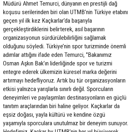
Müdürü Ahmet Temurci, dünyanın en prestijli dağ
koşusu serilerinden biri olan UTMB’nin Türkiye etabını
geçen yıl ilk kez Kaçkarlar’da başarıyla
gerçekleştirdiklerini belirterek, asıl başarının
organizasyonun sürdürülebilirliğini sağlamak
olduğunu söyledi. Türkiye’nin spor turizminde önemli
adımlar attığını ifade eden Temurci, "Bakanımız
Osman Aşkın Bak’ın liderliğinde spor ve turizmi
entegre ederek ülkemizin küresel marka değerini
artırmayı hedefliyoruz. Artık bu tür organizasyonların
etkisi yalnızca yarışlarla sınırlı değil. Sporcuların
deneyimleri ve paylaşımları destinasyonların en güçlü
tanıtım araçlarından biri haline geliyor. Kaçkarlar da
eşsiz doğası, yayla kültürü ve kendine özgü
yaşamıyla sporculara unutulmaz bir deneyim sunuyor.
Hedefimiz, Kaçkar by UTMB’nin her yıl büyüyerek