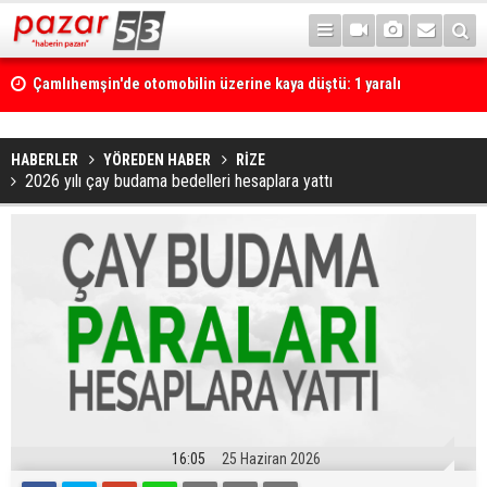
Çamlıhemşin'de otomobilin üzerine kaya düştü: 1 yaralı
HABERLER
YÖREDEN HABER
RİZE
2026 yılı çay budama bedelleri hesaplara yattı
16:05
25 Haziran 2026