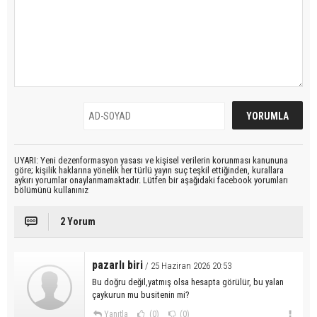
UYARI: Yeni dezenformasyon yasası ve kişisel verilerin korunması kanununa
göre; kişilik haklarına yönelik her türlü yayın suç teşkil ettiğinden, kurallara
aykırı yorumlar onaylanmamaktadır. Lütfen bir aşağıdaki facebook yorumları
bölümünü kullanınız
2 Yorum
pazarlı biri
/ 25 Haziran 2026 20:53
Bu doğru değil,yatmış olsa hesapta görülür, bu yalan
çaykurun mu busitenin mi?
Yanıtla
(0)
(0)