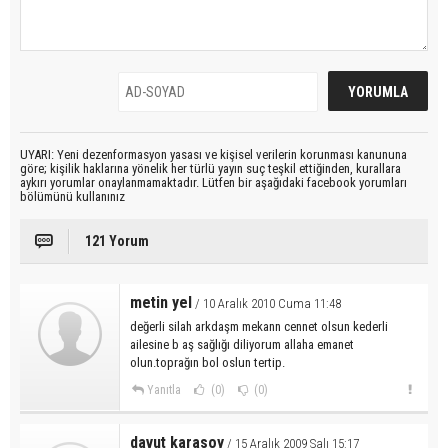
UYARI: Yeni dezenformasyon yasası ve kişisel verilerin korunması kanununa
göre; kişilik haklarına yönelik her türlü yayın suç teşkil ettiğinden, kurallara
aykırı yorumlar onaylanmamaktadır. Lütfen bir aşağıdaki facebook yorumları
bölümünü kullanınız
121 Yorum
metin yel
/ 10 Aralık 2010 Cuma 11:48
değerli silah arkdaşm mekann cennet olsun kederli
ailesine b aş sağlığı diliyorum allaha emanet
olun.toprağın bol oslun tertip.
Yanıtla
(0)
(0)
davut karasoy
/ 15 Aralık 2009 Salı 15:17