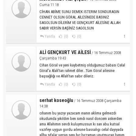
Cuma 11:18
CİHAN ABİME SUNU DEMEK ISTERIM SONDURAGIN
CENNET OLSUN GÖRAL AİLESİNEDE BASINIZ
SAGOLSUN DİLERİM VE GENÇKURT AİLESİNE ALLAH
SABIR VERSİN BAŞİNİZ SAGOLSUN
Yanıtla
(0)
(0)
ALİ GENÇKURT VE AİLESİ
/ 16 Temmuz 2008
Çarşamba 19:43
Cihan Göral ve yeni kaybetmiş olduğumuz babası Celal
Göral'a Alah'tan rahmet diler...Tüm Göral ailesine
başsağlığı ve Allah'tan sabır dileriz.
Yanıtla
(0)
(0)
serhat koseoğlu
/ 16 Temmuz 2008 Çarşamba
14:38
cıhanım bu yazıyı yazacam ınanın aklıma gelmezdı
okudumda yıkıldım ben sımdı nasıl doncem askerden
ama Allahımın sevdı kuluymussun kı san abu kutsal
vazıfeyı uygun gordu aılesıne bassalıgı celal dayıyada
allha sıfalar versın senı hıc bırzaman unutmucan benım