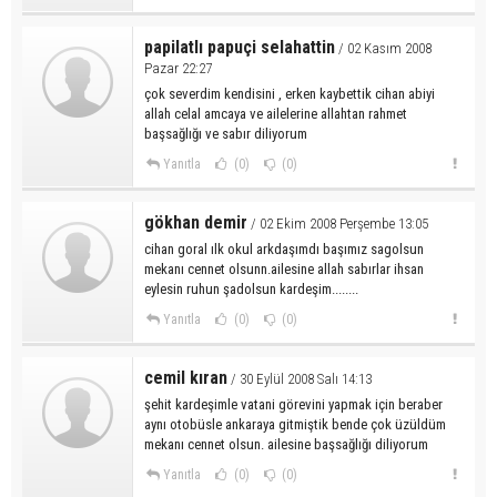
papilatlı papuçi selahattin
/ 02 Kasım 2008
Pazar 22:27
çok severdim kendisini , erken kaybettik cihan abiyi
allah celal amcaya ve ailelerine allahtan rahmet
başsağlığı ve sabır diliyorum
Yanıtla
(0)
(0)
gökhan demir
/ 02 Ekim 2008 Perşembe 13:05
cihan goral ılk okul arkdaşımdı başımız sagolsun
mekanı cennet olsunn.ailesine allah sabırlar ihsan
eylesin ruhun şadolsun kardeşim........
Yanıtla
(0)
(0)
cemil kıran
/ 30 Eylül 2008 Salı 14:13
şehit kardeşimle vatani görevini yapmak için beraber
aynı otobüsle ankaraya gitmiştik bende çok üzüldüm
mekanı cennet olsun. ailesine başsağlığı diliyorum
Yanıtla
(0)
(0)