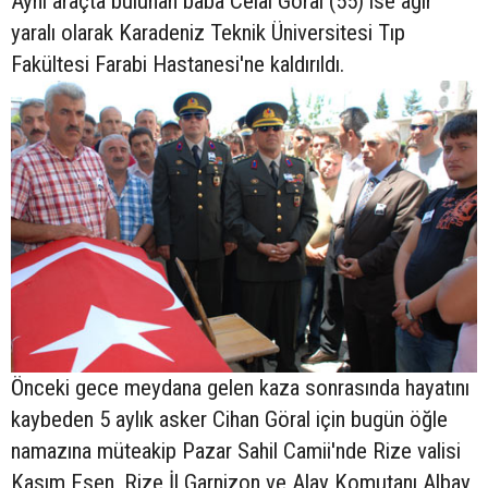
Aynı araçta bulunan baba Celal Göral (55) ise ağır
yaralı olarak Karadeniz Teknik Üniversitesi Tıp
Fakültesi Farabi Hastanesi'ne kaldırıldı.
Önceki gece meydana gelen kaza sonrasında hayatını
kaybeden 5 aylık asker Cihan Göral için bugün öğle
namazına müteakip Pazar Sahil Camii'nde Rize valisi
Kasım Esen, Rize İl Garnizon ve Alay Komutanı Albay