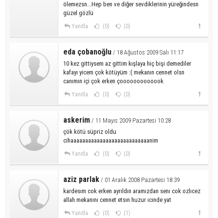
ölemezsn...Hep ben ve diğer sevdiklerinin yüreğindesn
güzel gözlü
Yanıtla
(0)
(0)
eda çobanoğlu
/ 18 Ağustos 2009 Salı 11:17
10 kez gittiysem az gittim kışlaya hiç bişi demediler
kafayı yicem çok kötüyüm :( mekanın cennet olsn
canımın içi çok erken çooooooooooook
Yanıtla
(0)
(0)
askerim
/ 11 Mayıs 2009 Pazartesi 10:28
çök kötü süpriz oldu
cihaaaaaaaaaaaaaaaaaaaaaaaaaaanim
Yanıtla
(0)
(0)
aziz parlak
/ 01 Aralık 2008 Pazartesi 18:39
kardesım cok erken ayrıldın aramızdan senı cok ozlıcez
allah mekanını cennet etsın huzur ıcınde yat
Yanıtla
(0)
(1)