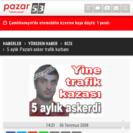
Çamlıhemşin'de otomobilin üzerine kaya düştü: 1 yaralı
HABERLER
YÖREDEN HABER
RİZE
5 aylık Pazarlı asker trafik kurbanı
14:21
06 Temmuz 2008