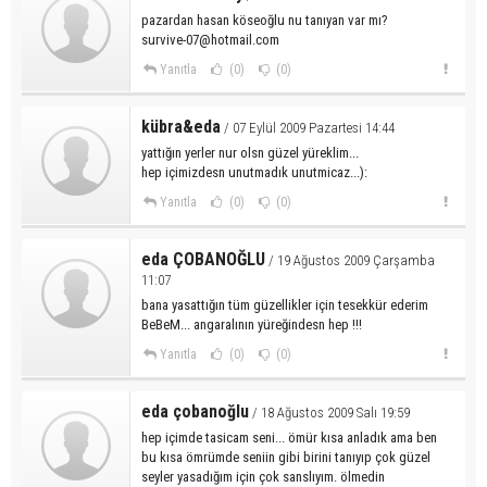
pazardan hasan köseoğlu nu tanıyan var mı?
survive-07@hotmail.com
Yanıtla
(0)
(0)
kübra&eda
/ 07 Eylül 2009 Pazartesi 14:44
yattığın yerler nur olsn güzel yüreklim...
hep içimizdesn unutmadık unutmicaz...):
Yanıtla
(0)
(0)
eda ÇOBANOĞLU
/ 19 Ağustos 2009 Çarşamba
11:07
bana yasattığın tüm güzellikler için tesekkür ederim
BeBeM... angaralının yüreğindesn hep !!!
Yanıtla
(0)
(0)
eda çobanoğlu
/ 18 Ağustos 2009 Salı 19:59
hep içimde tasicam seni... ömür kısa anladık ama ben
bu kısa ömrümde seniin gibi birini tanıyıp çok güzel
seyler yasadığım için çok sanslıyım. ölmedin