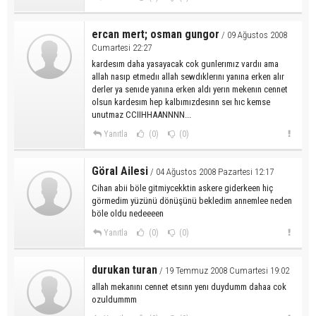
ercan mert; osman gungor
/ 09 Ağustos 2008
Cumartesi 22:27
kardesım daha yasayacak cok gunlerımız vardıı ama
allah nasıp etmedıı allah sewdıklerını yanına erken alır
derler ya senıde yanına erken aldı yerın mekenın cennet
olsun kardesım hep kalbımızdesınn seı hıc kemse
unutmaz CCIIHHAANNNN...
Yanıtla
(0)
(0)
Göral Ailesi
/ 04 Ağustos 2008 Pazartesi 12:17
Cihan abii böle gitmiycekktin askere giderkeen hiç
görmedim yüzünü dönüşünü bekledim annemlee neden
böle oldu nedeeeen
Yanıtla
(0)
(0)
durukan turan
/ 19 Temmuz 2008 Cumartesi 19:02
allah mekanını cennet etsınn yenı duydumm dahaa cok
ozuldummm