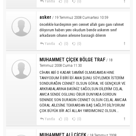
Yanıtla
(0)
(0)
asker
/ 19 Temmuz 2008 Cumartesi 10:59
öncelıkle kardeşimin yerı cennet allah ganı ganı rahmet
dılıyorum haberı yenı okudum bende askerım sınıf
arkadasım cıhanın ailesıne bassaglı dılerım
Yanıtla
(0)
(0)
MUHAMMET ÇİÇEK BÖLGE TRAF
/ 18
Temmuz 2008 Cuma 11:30
CİHAN ABİ O KADAR SAMİMİ OLMASAMDA HINE
TANIYODUM İİ BİRİ İDİ AMA ŞUNU SÖYLEMEK İSTERİM
SONDURAĞIN CENNET OLSUN GÖRAL VE GENÇKUR VE
ARKRABALARINA BASİNİZ SAĞOLSUN DİLERİM CELAL
AMCA SENDE OGLUNU ÖBUR DUNYADA GORDUN
SENINDE SON DURAGIN CENNET OLSUN CELAL AMCAA
GÖRAL AİLESİNE TEKRARDAN BAŞ SAĞLİYİ DİLİYORUM
ÇOK BÜYÜK BİR ACİ ALLAH YARDIMCINIZ OLSUN...
Yanıtla
(0)
(0)
MUHAMMET ALİ ÇİÇEK
/ 18 Temmuz 2008