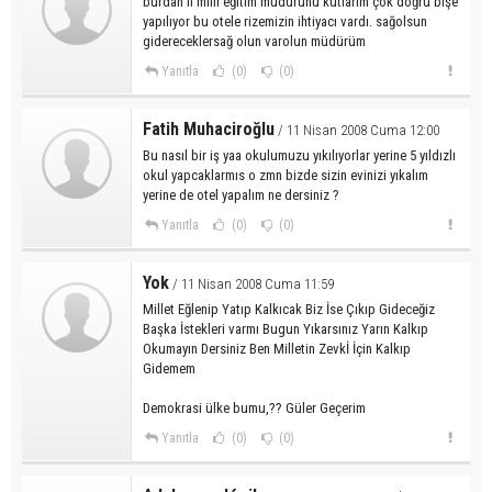
burdan il milli eğitim müdürünü kutlarım çok doğru bişe
yapılıyor bu otele rizemizin ihtiyacı vardı. sağolsun
gidereceklersağ olun varolun müdürüm
Yanıtla
(0)
(0)
Fatih Muhaciroğlu
/ 11 Nisan 2008 Cuma 12:00
Bu nasıl bir iş yaa okulumuzu yıkılıyorlar yerine 5 yıldızlı
okul yapcaklarmıs o zmn bizde sizin evinizi yıkalım
yerine de otel yapalım ne dersiniz ?
Yanıtla
(0)
(0)
Yok
/ 11 Nisan 2008 Cuma 11:59
Millet Eğlenip Yatıp Kalkıcak Biz İse Çıkıp Gideceğiz
Başka İstekleri varmı Bugun Yıkarsınız Yarın Kalkıp
Okumayın Dersiniz Ben Milletin Zevkİ İçin Kalkıp
Gidemem
Demokrasi ülke bumu,?? Güler Geçerim
Yanıtla
(0)
(0)