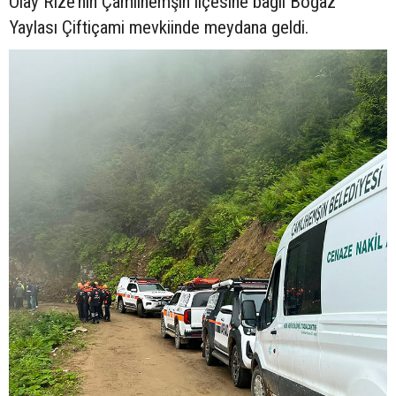
Olay Rize’nin Çamlıhemşin ilçesine bağlı Boğaz
Yaylası Çiftiçami mevkiinde meydana geldi.