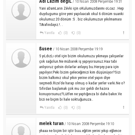
Adı Lazım dégiL
/ 10 Nisan 2008 Perşembe 19:31
Yani aDamLarın Zévki için oKulumuzdanmı oLcaz . Hep
duyduguma göre yeni yapılaacak okul 6 dönüm suanki
okulumuz 20 dönüm :S . biz okulumuzun yıkılmaması
TArafındayız.!. .
Yanıtla
(0)
(0)
ßusee
/ 10 Nisan 2008 Perşembe 19:19
5 yıLdızLı otel için bizim okulumuzu yıkmaya çalışanlar
çok sağolun.Ne mübarek iş yapıyorsunuz.Haa tabi
anlıyoruz gelsin dolarlar anlayış bu.Herşey para için
yapılıyor.Peki bizim geleceğimizi kim düşünüyor?Sizi
bizim halkımız okul yıkın yerine otel yapın diye
seçmedi.Rize'de harap olmuş o kadar yerler varki.Ne o?
Sıfırdan başlamak çok mu zor geldi de hazıra
konuyorsunuz?Lütfen ne yaptığınıza bi daha bakın.Ve
bizi ne biçim bi hale soktuğunuza..
Yanıtla
(0)
(0)
melek turan
/ 10 Nisan 2008 Perşembe 19:10
yhaaa ne biçim bir iştir buu.eğitim yerini yıkıp eğlence