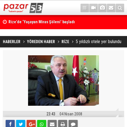
Rize’de ‘Yaşayan Miras Şöleni’ başladı
5 yıldızlı otele yer bulundu
HABERLER
YÖREDEN HABER
RİZE
23:43
04 Nisan 2008