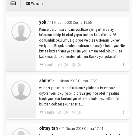
38 Yorum
yok
/ 11 Nisan 2008 Cuma 19:56
Kimse derdimizi anLamıyor.Bize aynı şartlarda aynı
kOnuma sahip bi okul yapın tamam kabulümüz.26
dönümlük okulumuz gidiyor ve bize 6 dönümlük yer
veriyorlar.Bi çok şeyden mahrum kalacağız.İnsaf yaa.Nie
kimse bizi anlamaya çalışmıyor.Tamam otel olsun Rize
kaLkınsında okul neden yıkılıyor.Başka yer yokmu?
Yanıtla
(0)
(0)
ahmet
/ 11 Nisan 2008 Cuma 17:29
ya bazı yorumlarda okulumuz yıkılması istemiyoz
diyolar yeni okul yapılıp oraya geçince otel inşaatına
başlayacaklar korkmayın okulsuz kalmayız müdürüme
burdan çok teşşkür ederiz...
Yanıtla
(0)
(0)
oktay tan
/ 11 Nisan 2008 Cuma 17:24