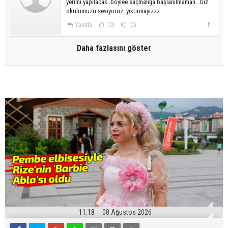
yerimi yapılacak..böylee saçmalığa başlanılmamalı...biz
okulumuzu seviyoruz..yıktırmayızzz
Yanıtla
(0)
(0)
Daha fazlasını göster
11:18
08 Ağustos 2026