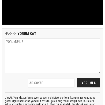
HABERE
YORUM KAT
UYARI: Yeni dezenformasyon yasası ve kişisel verilerin korunması kanununa
göre; kişilik haklarına yönelik her türlü yayın suç teşkil ettiğinden, kurallara
aykırı yorumlar onaylanmamaktadır. Lütfen bir aşağıdaki facebook yorumları