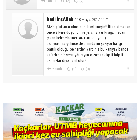
Yanıtla
(2)
(2)
hadi İnşAllah
/ 18 Mayıs 2017 16:41
Sizin gibi usta olmalarını beklemeyin!! İftira atmadan
önce 2 kere düşünün ne yaranız var ki ağzınızdan
çıkan kelime hemen AK Parti oluyor :)
asıl yoruma gelince de alnında mı yazıyor hangi
partili olduğu be nerden vardınız bu kanıya? bende
kafadan bir ses uydurayım o zaman chp li hdp li
akılsızlar diye nasıl olur?
Yanıtla
(0)
(0)