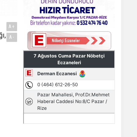
A+
ı,
A-