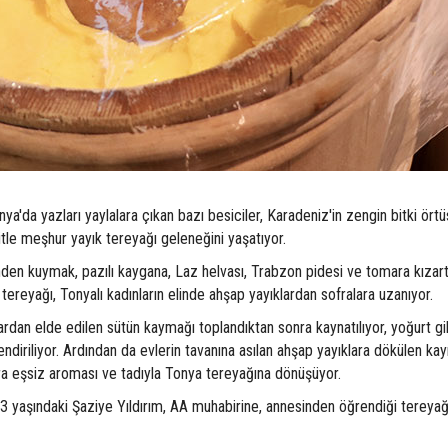
ya'da yazları yaylalara çıkan bazı besiciler, Karadeniz'in zengin bitki ört
ütle meşhur yayık tereyağı geleneğini yaşatıyor.
nden kuymak, pazılı kaygana, Laz helvası, Trabzon pidesi ve tomara kızar
ereyağı, Tonyalı kadınların elinde ahşap yayıklardan sofralara uzanıyor.
dan elde edilen sütün kaymağı toplandıktan sonra kaynatılıyor, yoğurt gi
ndiriliyor. Ardından da evlerin tavanına asılan ahşap yayıklara dökülen ka
ra eşsiz aroması ve tadıyla Tonya tereyağına dönüşüyor.
3 yaşındaki Şaziye Yıldırım, AA muhabirine, annesinden öğrendiği tereyağ