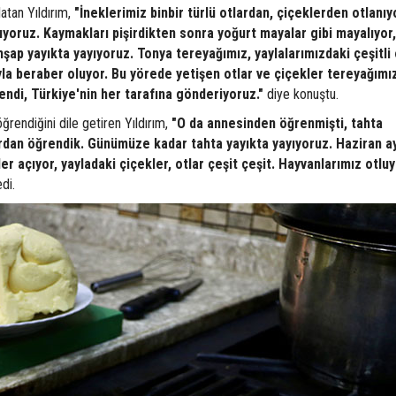
atan Yıldırım,
"İneklerimiz binbir türlü otlardan, çiçeklerden otlanıy
ıyoruz. Kaymakları pişirdikten sonra yoğurt mayalar gibi mayalıyor,
ap yayıkta yayıyoruz. Tonya tereyağımız, yaylalarımızdaki çeşitli o
yla beraber oluyor. Bu yörede yetişen otlar ve çiçekler tereyağımı
endi, Türkiye'nin her tarafına gönderiyoruz."
diye konuştu.
ğrendiğini dile getiren Yıldırım,
"O da annesinden öğrenmişti, tahta
lardan öğrendik. Günümüze kadar tahta yayıkta yayıyoruz. Haziran a
r açıyor, yayladaki çiçekler, otlar çeşit çeşit. Hayvanlarımız otluy
di.