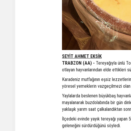
SEYİT AHMET EKSİK
TRABZON (AA) -
Tereyağıyla ünlü Ton
otlayan hayvanlarından elde ettikleri s
Karadeniz mutfağının eşsiz lezzetleri
yöresel yemeklerin vazgeçilmezi olan t
Yaylalarda beslenen büyükbaş hayvanlar
mayalanarak buzdolabında bir gün dinle
yaklaşık yarım saat çalkalandıktan son
İlçedeki evinde yayık tereyağı yapan 5
geleneğini sürdürdüğünü söyledi.