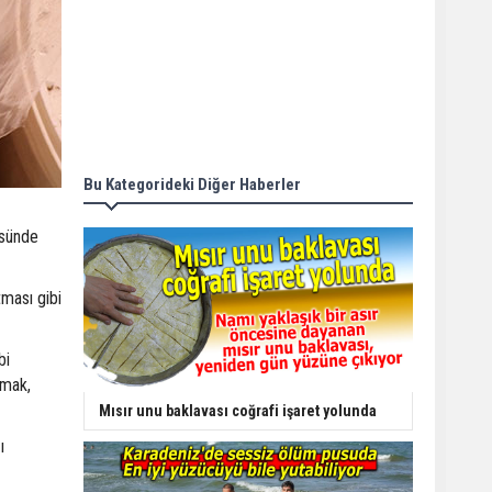
Bu Kategorideki Diğer Haberler
üsünde
tması gibi
bi
ymak,
Mısır unu baklavası coğrafi işaret yolunda
ı