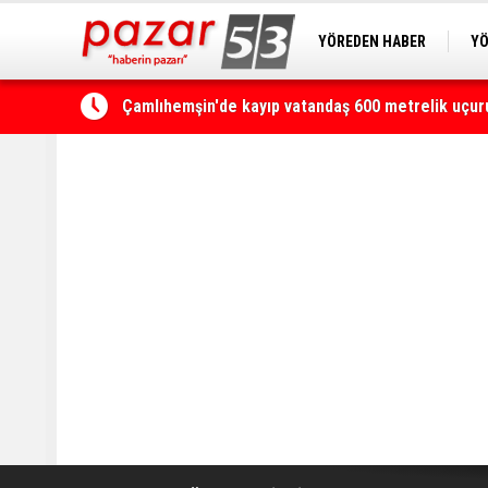
YÖREDEN HABER
YÖ
PAZAR KAMERA
RİZ
Kaçkarlar, UTMB heyecanına ikinci kez ev sahipli