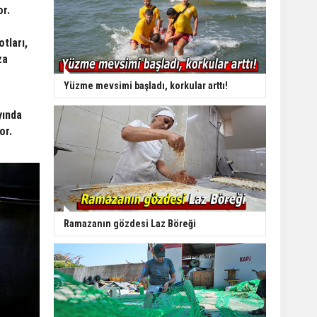
or.
tları,
za
Yüzme mevsimi başladı, korkular arttı!
yında
or.
Ramazanın gözdesi Laz Böreği