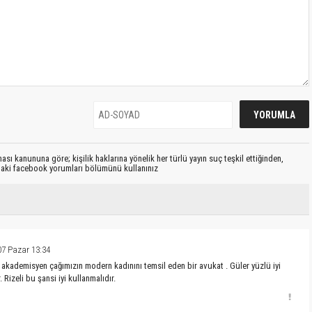
sı kanununa göre; kişilik haklarına yönelik her türlü yayın suç teşkil ettiğinden,
ıdaki facebook yorumları bölümünü kullanınız
07 Pazar 13:34
ili akademisyen çağımızın modern kadınını temsil eden bir avukat . Güler yüzlü iyi
. Rizeli bu şansi iyi kullanmalıdır.