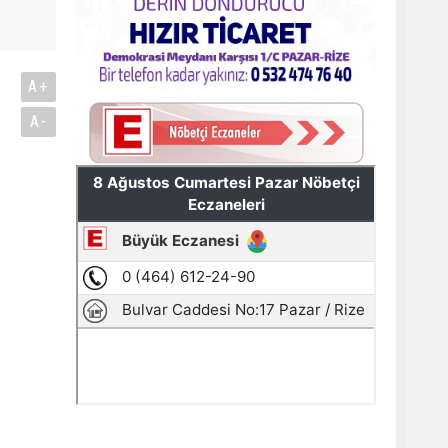
A+
A-