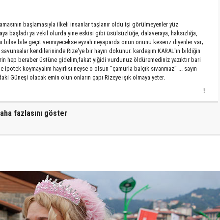
amasının başlamasıyla ilkeli insanlar taşlanır oldu işi görülmeyenler yüz
 başladı ya vekil olurda yine eskisi gibi üsülsüzlüğe, dalaveraya, haksızlığa,
nı bilse bile geçit vermiyecekse eyvah neyaparda onun önünü keseriz diyenler var;
savunsalar kendilerininde Rize'ye bir hayırı dokunur. kardeşim KARAL'ın bildiğin
rin hep beraber üstüne gidelim,fakat yiğidi vurdunuz öldüremediniz yazıktır bari
ne ipotek koymayalım hayırlısı neyse o olsun "çamurla balçık sıvanmaz" ... sayın
i Güneşi olacak emin olun onların çapı Rizeye ışık olmaya yeter.
aha fazlasını göster