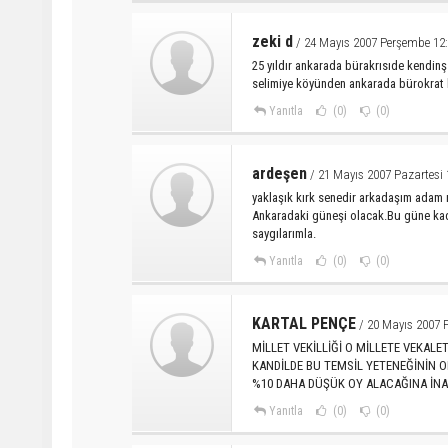
zeki d
/ 24 Mayıs 2007 Perşembe 12
25 yıldır ankarada bürakrısıde kendinş 
selimiye köyünden ankarada bürokrat 
Yanıtla
(0)
(0)
ardeşen
/ 21 Mayıs 2007 Pazartesi 
yaklaşık kırk senedir arkadaşım adam 
Ankaradaki güneşi olacak.Bu güne kadar
saygılarımla.
Yanıtla
(0)
(0)
KARTAL PENÇE
/ 20 Mayıs 2007 
MİLLET VEKİLLİĞİ O MİLLETE VEKAL
KANDİLDE BU TEMSİL YETENEĞİNİN 
%10 DAHA DÜŞÜK OY ALACAĞINA İNA
Yanıtla
(0)
(0)