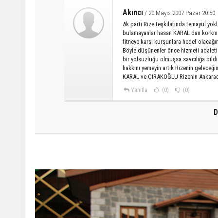
Akıncı
/ 20 Mayıs 2007 Pazar 20:50
Ak parti Rize teşkilatında temayül yokl
bulamayanlar hasan KARAL dan korkmaya
fitneye karşı kurşunlara hedef olacağı
Böyle düşünenler önce hizmeti adaleti 
bir yolsuzluğu olmuşsa savcılığa bildi
hakkını yemeyin artık Rizenin geleceği
KARAL ve ÇIRAKOĞLU Rizenin Ankaradak
Yanıtla
(0)
(0)
D