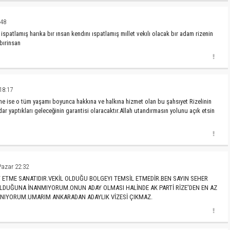
:48
ispatlamış harıka bır ınsan kendını ıspatlamış mıllet vekılı olacak bır adam rizenin
bırinsan
18:17
ne ise o tüm yaşamı boyunca hakkına ve halkına hizmet olan bu şahsıyet Rizelinin
 yaptıkları geleceğinin garantisi olaracaktır.Allah utandırmasın yolunu açık etsin
Pazar 22:32
ET ETME SANATIDIR.VEKİL OLDUĞU BOLGEYI TEMSİL ETMEDİR.BEN SAYIN SEHER
OLDUĞUNA İNANMIYORUM.ONUN ADAY OLMASI HALİNDE AK PARTİ RİZE'DEN EN AZ
NIYORUM.UMARIM ANKARADAN ADAYLIK VİZESİ ÇIKMAZ.