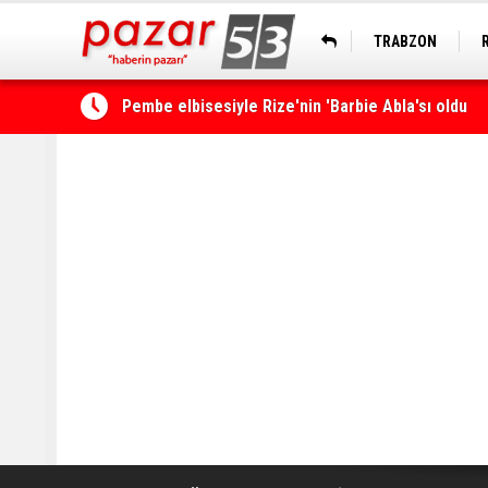
TRABZON
Rize’de ‘Yaşayan Miras Şöleni’ başladı