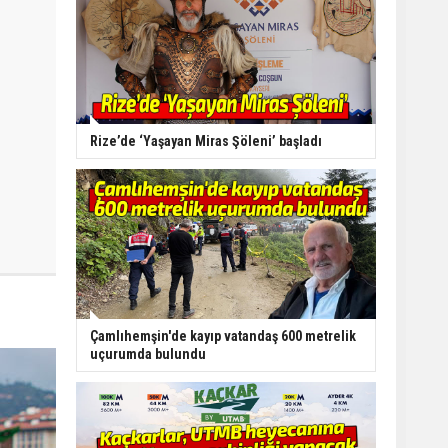
Rize’de ‘Yaşayan Miras Şöleni’ başladı
Çamlıhemşin'de kayıp vatandaş 600 metrelik
uçurumda bulundu