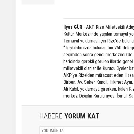
İlyas GÜR
- AKP Rize Milletvekili Ada
Kültür Merkezi’nde yapılan temayül yok
Temayül yoklaması için Rize’de bulun
“Teşkilatımızda bulunan bin 750 deleg
seçimden sonra genel merkezimizde kur
haricinde gerekli görülen illerde gen
milletvekili olanlar ile Kurucu üyeler ka
AKP’ye Rize’den müracaat eden Hasan
Birben, Av. Seher Kandil, Hikmet Ayar
Ali Kabil, yoklamaya girerken, halen Ri
merkez Disiplin Kurulu üyesi İsmail Sa
HABERE
YORUM KAT