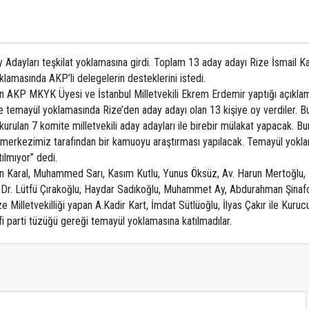
y Adayları teşkilat yoklamasına girdi. Toplam 13 aday adayı Rize İsmail 
lamasında AKP’li delegelerin desteklerini istedi.
an AKP MKYK Üyesi ve İstanbul Milletvekili Ekrem Erdemir yaptığı açıkl
e temayül yoklamasında Rize’den aday adayı olan 13 kişiye oy verdiler. B
ulan 7 komite milletvekili aday adayları ile birebir mülakat yapacak. B
el merkezimiz tarafından bir kamuoyu araştırması yapılacak. Temayül yokl
tılmıyor” dedi.
 Karal, Muhammed Sarı, Kasım Kutlu, Yunus Öksüz, Av. Harun Mertoğlu,
, Dr. Lütfü Çırakoğlu, Haydar Sadıkoğlu, Muhammet Ay, Abdurahman Şinaf
ze Milletvekilliği yapan A.Kadir Kart, İmdat Sütlüoğlu, İlyas Çakır ile Kuru
fi parti tüzüğü gereği temayül yoklamasına katılmadılar.