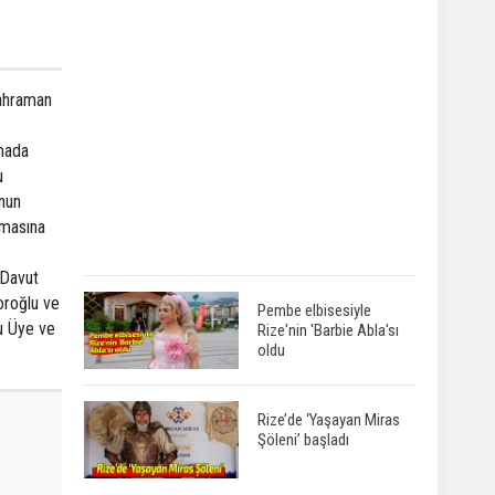
Kahraman
amada
u
unun
amasına
 Davut
oroğlu ve
Pembe elbisesiyle
cu Üye ve
Rize'nin 'Barbie Abla'sı
oldu
Rize’de ‘Yaşayan Miras
Şöleni’ başladı