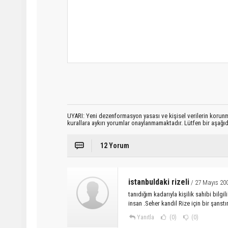
UYARI: Yeni dezenformasyon yasası ve kişisel verilerin korunma
kurallara aykırı yorumlar onaylanmamaktadır. Lütfen bir aşağ
12 Yorum
istanbuldaki rizeli
/ 27 Mayıs 20
tanıdığım kadarıyla kişilik sahibi bilg
insan .Seher kandil Rize için bir şanstır
Yanıtla
(0)
(0)