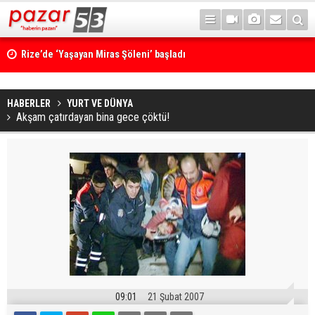
Rize’de ‘Yaşayan Miras Şöleni’ başladı
HABERLER
YURT VE DÜNYA
Akşam çatırdayan bina gece çöktü!
09:01
21 Şubat 2007