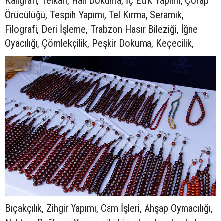
Kaligrafi, Telkâri, Halı Dokuma, İç Edik Yapımı, Çorap
Örücülüğü, Tespih Yapımı, Tel Kırma, Seramik,
Filografi, Deri İşleme, Trabzon Hasır Bileziği, İğne
Oyacılığı, Çömlekçilik, Peşkir Dokuma, Keçecilik,
Bıçakçılık, Zihgir Yapımı, Cam İşleri, Ahşap Oymacılığı,