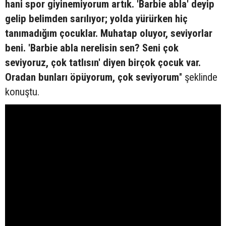
hani spor giyinemiyorum artık. 'Barbie abla' deyip
gelip belimden sarılıyor; yolda yürürken hiç
tanımadığım çocuklar. Muhatap oluyor, seviyorlar
beni. 'Barbie abla nerelisin sen? Seni çok
seviyoruz, çok tatlısın' diyen birçok çocuk var.
Oradan bunları öpüyorum, çok seviyorum
" şeklinde
konuştu.