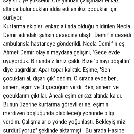
sayısı 2'ye yükseldi. Öte yandan çalışmalar enkaz
altında bulundukları iddia edilen ikiz çocuklar için
sürüyor.
Kurtarma ekipleri enkaz altında olduğu bildirilen Necla
Demir adındaki şahsın cesedine ulaştı. Demir'in cesedi
ambulansla hastaneye gönderildi. Necla Demir'in eşi
Ahmet Demir olayın meydana gelişini, "Gece evde
uyuyorduk. Bir anda zilimiz çaldı. Bize 'binayı boşaltın'
diye bağırdılar. Apar topar kalktık. Eşime, 'Sen
çocukları al, dışarı çık' dedim. O sırada evde ben,
annem, eşim ve 3 çocuğum vardı. Ben, annem ve
çocuklarım çıktılar. Ancak eşim enkaz altında kaldı.
Bunun üzerine kurtarma görevlilerine, eşimin
merdiven boşluğunda olabileceği yönünde bilgi
verdim. Çalışmalar o yönde yoğunlaştı. Bekleyişimizi
sürdürüyoruz" şeklinde aktarmıştı. Bu arada Hasibe