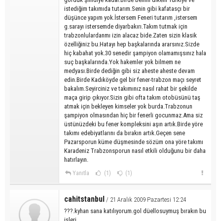
istediğim takımıda tutarım.Senin gibi kafatasçı bir
düşünce yapım yok.İstersem Feneri tutarım ,istersem
g.sarayı istersemde diyarbakırı.Takım tutmak için
trabzonlulardanmı izin alacaz bide.Zaten sizin klasik
özelliğiniz bu.Hatayı hep başkalarında ararsınız.Sizde
hiç kabahat yok.30 senedir şampiyon olamamışsınız hala
suç başkalarında.Yok hakemler yok bilmem ne
medyası.Birde dediğin gibi siz aheste aheste devam
edin.Birde Kadıköyde gel bir fener-trabzon maçı seyret
bakalım.Seyirciniz ve takımınız nasıl rahat bir şekilde
maça girip çıkıyor.Sizin gibi ofta takım otobüsünü taş
atmak için bekleyen kimseler yok burda.Trabzonun
şampiyon olmasından hiç bir fenerli gocunmaz.Ama siz
üstünüzdeki bu fener kompleksini aşın artık.Birde yöre
takımı edebiyatlarını da bırakın artık.Geçen sene
Pazarsporun küme düşmesinde sözüm ona yöre takımı
Karadeniz Trabzonsporun nasıl etkili olduğunu bir daha
hatırlayın.
Yanıtla
(1)
(1)
cahitstanbul
/ 21 Aralık 2009 Pazartesi 12:24
???.kyhan sana katılıyorum.gol düellosuymuş bırakın bu
işleri.