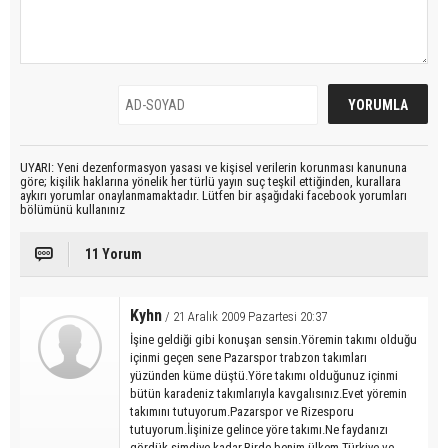
UYARI: Yeni dezenformasyon yasası ve kişisel verilerin korunması kanununa
göre; kişilik haklarına yönelik her türlü yayın suç teşkil ettiğinden, kurallara
aykırı yorumlar onaylanmamaktadır. Lütfen bir aşağıdaki facebook yorumları
bölümünü kullanınız
11 Yorum
Kyhn
/ 21 Aralık 2009 Pazartesi 20:37
İşine geldiği gibi konuşan sensin.Yöremin takımı olduğu
içinmi geçen sene Pazarspor trabzon takımları
yüzünden küme düştü.Yöre takımı olduğunuz içinmi
bütün karadeniz takımlarıyla kavgalısınız.Evet yöremin
takımını tutuyorum.Pazarspor ve Rizesporu
tutuyorum.İişinize gelince yöre takımı.Ne faydanızı
gördük şimdiye kadar.Birde benim ülkem Türkiye ve