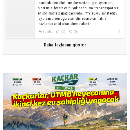
insaallah..insaallah...ne ekerseniz birgün aynen onu
bicersiniz..fenere en büyük bedduam..trabzonspor sizi
en son macta papaz cayirinda....???(sükrü sar.stadi)5
leyip sampiyonlugu sizin elinizden alsin.. alma
mazlumun ahini cikar, aheste aheste...
Yanıtla
(0)
(0)
Daha fazlasını göster