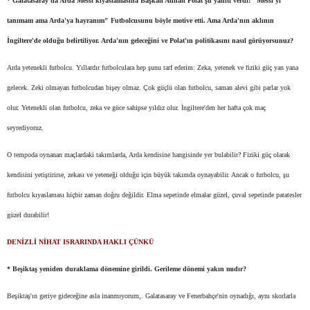
* Galatasaray'da Arda Messi kıyaslamasına Başkan Adnan Polat şu yanıtı verdi: "Messi'yi
tanımam ama Arda'ya hayranım" Futbolcusunu böyle motive etti. Ama Arda'nın aklının
İngiltere'de olduğu belirtiliyor. Arda'nın geleceğini ve Polat'ın politikasını nasıl görüyorsunuz?
Arda yetenekli futbolcu. Yıllardır futbolculara hep şunu tarf ederim: Zeka, yetenek ve fiziki güç yan yana
gelecek. Zeki olmayan futbolcudan bişey olmaz. Çok güçlü olan futbolcu, saman alevi gibi parlar yok
olur. Yetenekli olan futbolcu, zeka ve güce sahipse yıldız olur. İngiltere'den her hafta çok maç
seyrediyoruz.
O tempoda oynanan maçlardaki takımlarda, Arda kendisine hangisinde yer bulabilir? Fiziki güç olarak
kendisini yetiştirirse, zekası ve yeteneği olduğu için büyük takımda oynayabilir. Ancak o futbolcu, şu
futbolcu kıyaslaması hiçbir zaman doğru değildir. Elma sepetinde elmalar güzel, çuval sepetinde patatesler
güzel durabilir!
DENİZLİ NİHAT ISRARINDA HAKLI ÇÜNKÜ
* Beşiktaş yeniden duraklama dönemine girildi. Gerileme dönemi yakın mıdır?
Beşiktaş'ın geriye gideceğine asla inanmıyorum,. Galatasaray ve Fenerbahçe'nin oynadığı, aynı skorlarla