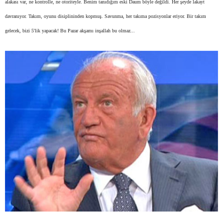
alakası var, ne kontrolle, ne otoriteyle. Benim tanıdığım eski Daum böyle değildi. Her şeyde lakayt
davranıyor. Takım, oyunu disiplininden kopmuş. Savunma, her takıma pozisyonlar eriyor. Bir takım
gelecek, bizi 5'lik yapacak! Bu Pazar akşamı inşallah bu olmaz...