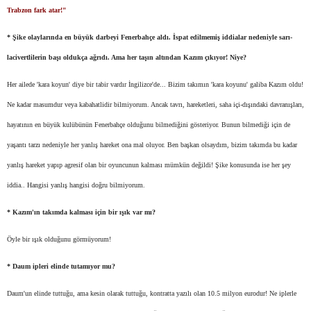
Trabzon fark atar!"
* Şike olaylarında en büyük darbeyi Fenerbahçe aldı. İspat edilmemiş iddialar nedeniyle sarı-
lacivertlilerin başı oldukça ağrıdı. Ama her taşın altından Kazım çıkıyor! Niye?
Her ailede 'kara koyun' diye bir tabir vardır İngilizce'de... Bizim takımın 'kara koyunu' galiba Kazım oldu!
Ne kadar masumdur veya kabahatlidir bilmiyorum. Ancak tavrı, hareketleri, saha içi-dışındaki davranışları,
hayatının en büyük kulübünün Fenerbahçe olduğunu bilmediğini gösteriyor. Bunun bilmediği için de
yaşantı tarzı nedeniyle her yanlış hareket ona mal oluyor. Ben başkan olsaydım, bizim takımda bu kadar
yanlış hareket yapıp agresif olan bir oyuncunun kalması mümkün değildi! Şike konusunda ise her şey
iddia.. Hangisi yanlış hangisi doğru bilmiyorum.
* Kazım'ın takımda kalması için bir ışık var mı?
Öyle bir ışık olduğunu görmüyorum!
* Daum ipleri elinde tutamıyor mu?
Daum'un elinde tuttuğu, ama kesin olarak tuttuğu, kontratta yazılı olan 10.5 milyon eurodur! Ne iplerle