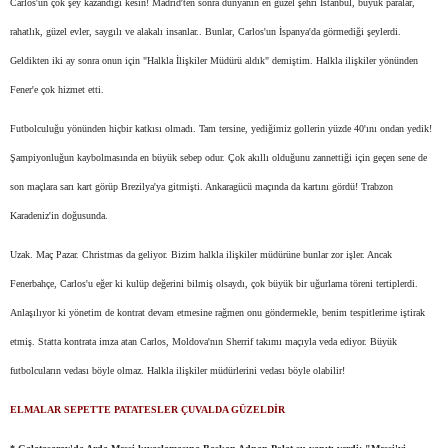
Carlos'un çok şey kazandığı kesin! Madrid'ten sonra dünyanın en güzel şehri İstanbul, büyük paralar,
rahatlık, güzel evler, saygılı ve alakalı insanlar.. Bunlar, Carlos'un İspanya'da görmediği şeylerdi.
Geldikten iki ay sonra onun için "Halkla İlişkiler Müdürü aldık" demiştim. Halkla ilişkiler yönünden
Fener'e çok hizmet etti.
Futbolculuğu yönünden hiçbir katkısı olmadı. Tam tersine, yediğimiz gollerin yüzde 40'ını ondan yedik!
Şampiyonluğun kaybolmasında en büyük sebep odur. Çok akıllı olduğunu zannettiği için geçen sene de
son maçlara sarı kart görüp Brezilya'ya gitmişti. Ankaragücü maçında da kartını gördü! Trabzon
Karadeniz'in doğusunda.
Uzak. Maç Pazar. Christmas da geliyor. Bizim halkla ilişkiler müdürüne bunlar zor işler. Ancak
Fenerbahçe, Carlos'u eğer ki kulüp değerini bilmiş olsaydı, çok büyük bir uğurlama töreni tertiplerdi.
Anlaşılıyor ki yönetim de kontrat devam etmesine rağmen onu göndermekle, benim tespitlerime iştirak
etmiş. Statta kontrata imza atan Carlos, Moldova'nın Sherrif takımı maçıyla veda ediyor. Büyük
futbolcuların vedası böyle olmaz. Halkla ilişkiler müdürlerini vedası böyle olabilir!
ELMALAR SEPETTE PATATESLER ÇUVALDA GÜZELDİR