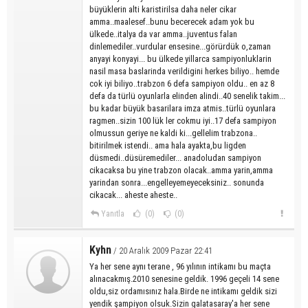
büyüklerin alti karistirilsa daha neler cikar
amma..maalesef..bunu becerecek adam yok bu
ülkede..italya da var amma..juventus falan
dinlemediler..vurdular ensesine...görürdük o,zaman
anyayi konyayi... bu ülkede yillarca sampiyonluklarin
nasil masa baslarinda verildigini herkes biliyo.. hemde
cok iyi biliyo..trabzon 6 defa sampiyon oldu.. en az 8
defa da türlü oyunlarla elinden alindi..40 senelik takim...
bu kadar büyük basarilara imza atmis..türlü oyunlara
ragmen..sizin 100 lük ler cokmu iyi..17 defa sampiyon
olmussun geriye ne kaldi ki...gellelim trabzona..
bitirilmek istendi.. ama hala ayakta,bu ligden
düsmedi..düsüremediler... anadoludan sampiyon
cikacaksa bu yine trabzon olacak..amma yarin,amma
yarindan sonra...engelleyemeyeceksiniz.. sonunda
cikacak... aheste aheste..
Yanıtla
(0)
(0)
Kyhn
/ 20 Aralık 2009 Pazar 22:41
Ya her sene aynı terane , 96 yılının intikamı bu maçta
alınacakmış.2010 senesine geldik. 1996 geçeli 14 sene
oldu,siz ordamısınız hala.Birde ne intikamı geldik sizi
yendik şampiyon olsuk.Sizin galatasaray'a her sene