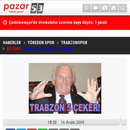
Çamlıhemşin'de otomobilin üzerine kaya düştü: 1 yaralı
HABERLER
YÖREDEN SPOR
TRABZONSPOR
Ali Şen:
Trabzon Fener'e 5 çeker!
18:20
16 Aralık 2009