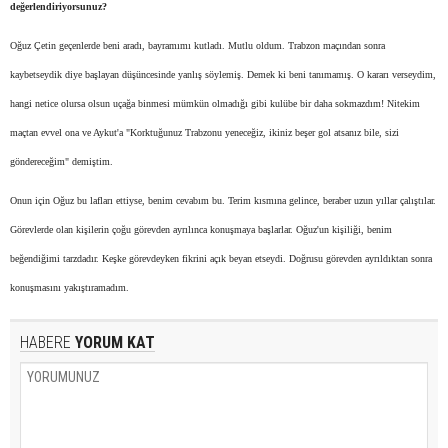
değerlendiriyorsunuz?
Oğuz Çetin geçenlerde beni aradı, bayramımı kutladı. Mutlu oldum. Trabzon maçından sonra
kaybetseydik diye başlayan düşüncesinde yanlış söylemiş. Demek ki beni tanımamış. O kararı verseydim,
hangi netice olursa olsun uçağa binmesi mümkün olmadığı gibi kulübe bir daha sokmazdım! Nitekim
maçtan evvel ona ve Aykut'a "Korktuğunuz Trabzonu yeneceğiz, ikiniz beşer gol atsanız bile, sizi
göndereceğim" demiştim.
Onun için Oğuz bu lafları ettiyse, benim cevabım bu. Terim kısmına gelince, beraber uzun yıllar çalıştılar.
Görevlerde olan kişilerin çoğu görevden ayrılınca konuşmaya başlarlar. Oğuz'un kişiliği, benim
beğendiğimi tarzdadır. Keşke görevdeyken fikrini açık beyan etseydi. Doğrusu görevden ayrıldıktan sonra
konuşmasını yakıştıramadım.
HABERE
YORUM KAT