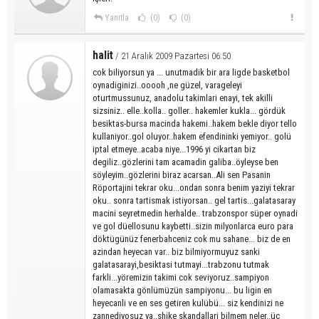
Yanıtla
(0)
(0)
halit
/ 21 Aralık 2009 Pazartesi 06:50
cok biliyorsun ya ... unutmadik bir ara ligde basketbol
oynadiginizi..ooooh ,ne güzel, varageleyi
oturtmussunuz, anadolu takimlari enayi, tek akilli
sizsiniz.. elle..kolla.. goller.. hakemler kukla... gördük
besiktas-bursa macinda hakemi..hakem bekle diyor tello
kullaniyor..gol oluyor..hakem efendininki yemiyor.. golü
iptal etmeye..acaba niye...1996 yi cikartan biz
degiliz..gözlerini tam acamadin galiba..öyleyse ben
söyleyim..gözlerini biraz acarsan..Ali sen Pasanin
Röportajini tekrar oku...ondan sonra benim yaziyi tekrar
oku.. sonra tartismak istiyorsan.. gel tartis...galatasaray
macini seyretmedin herhalde.. trabzonspor süper oynadi
ve gol düellosunu kaybetti..sizin milyonlarca euro para
döktügünüz fenerbahceniz cok mu sahane... biz de en
azindan heyecan var.. biz bilmiyormuyuz sanki
galatasarayi,besiktasi tutmayi...trabzonu tutmak
farkli...yöremizin takimi cok seviyoruz..sampiyon
olamasakta gönlümüzün sampiyonu... bu ligin en
heyecanli ve en ses getiren kulübü... siz kendinizi ne
zannediyosuz ya..shike skandallari bilmem neler..üc