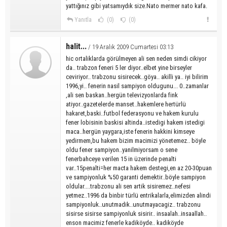
yattığınız gibi yatsamıydık size.Nato mermer nato kafa.
Yanıtla
(0)
(0)
halit...
/ 19 Aralık 2009 Cumartesi 03:13
hic ortaliklarda görülmeyen ali sen neden simdi cikiyor
da.. trabzon feneri 5 ler diyor..elbet yine birseyler
ceviriyor.. trabzonu sisirecek..göya.. akilli ya.. iyi bilirim
1996,yi.. fenerin nasil sampiyon oldugunu... 0..zamanlar
,ali sen baskan..hergün televizyonlarda fink
atiyor..gazetelerde manset..hakemlere hertürlü
hakaret,baski..futbol federasyonu ve hakem kurulu
fener lobisinin baskisi altinda..istedigi hakem istedigi
maca..hergün yaygara,iste fenerin hakkini kimseye
yedirmem,bu hakem bizim macimizi yönetemez.. böyle
oldu fener sampiyon..yanilmiyorsam o sene
fenerbahceye verilen 15 in üzerinde penalti
var..15penalti=her macta hakem destegi,en az 20-30puan
ve sampiyonluk %50 garanti demektir..böyle sampiyon
oldular....trabzonu ali sen artik sisiremez..nefesi
yetmez..1996 da binbir türlü entrikalarla,elimizden alindi
sampiyonluk..unutmadik..unutmayacagiz.. trabzonu
sisirse sisirse sampiyonluk sisirir.. insaalah..insaallah..
enson macimiz fenerle kadiköyde.. kadiköyde