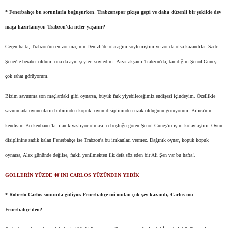
* Fenerbahçe bu sorunlarla boğuşurken, Trabzonspor çıkışa geçti ve daha düzenli bir şekilde dev
maça hazırlanıyor. Trabzon'da neler yaşanır?
Geçen hafta, Trabzon'un en zor maçının Denizli'de olacağını söylemiştim ve zor da olsa kazandılar. Sadri
Şener'le beraber oldum, ona da aynı şeyleri söyledim. Pazar akşamı Trabzon'da, tanıdığım Şenol Güneşi
çok rahat görüyorum.
Bizim savunma son maçlardaki gibi oynarsa, büyük fark yiyebileceğimiz endişesi içindeyim. Özellikle
savunmada oyuncuların birbirinden kopuk, oyun disiplininden uzak olduğunu görüyorum. Bilica'nın
kendisini Beckenbauer'la filan kıyaslıyor olması, o boşluğu gören Şenol Güneş'in işini kolaylaştırır. Oyun
disiplinine sadık kalan Fenerbahçe ise Trabzon'a bu imkanları vermez. Dağınık oynar, kopuk kopuk
oynarsa, Alex gününde değilse, farklı yenilmekten ilk defa söz eden bir Ali Şen var bu hafta!.
GOLLERİN YÜZDE 40'INI CARLOS YÜZÜNDEN YEDİK
* Roberto Carlos sonunda gidiyor. Fenerbahçe mi ondan çok şey kazandı, Carlos mu
Fenerbahçe'den?