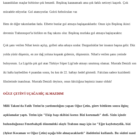
kazandıkları maçlar birbirine çok benzedi. Beşiktaş kazanamadı ama çok farklı neticeyi kaçırdı. Çok
mücadele ediyorlar. Gol atamıyorlar. Golcü futbolcuları var.
Hem de diğer takımlardan fazla. Elbette bunlar gol atmaya başlaşacaklardır. Onun için Beşiktaş ikinci
devrenin Trabzonspor'la birlikte en flaş takımı olur. Beşiktaş mutlaka gol atmaya başlayacaktır.
Çok şans verilen Nihat kesin açılıp, golleri arka arkaya sıralar. Durgunluklar her insanın başına gelir. Düz
yolda yürür düşersin, en zor dağ yoluna koşarak gidersin, düşmezsin. Nihat'a verilen şansı yerinde
buluyorum. La Liga'da çok gol atan Türkiye Süper Ligi'nde atmayı unutmuş olamaz. Mustafa Denizli son
iki hafta kaybedilen 4 puandan sonra, bu kez de 22. haftayı hedef gösterdi. Falcılara sadece kızıldereli
filmlerinde inanılmaz. Mustafa Denizli deyince, onun falcılığına hepimiz inanır olduk!
OĞUZ ÇETİN'İ UÇAĞA HİÇ ALMAZDIM!
Milli Takım'da Fatih Terim'in yardımcılığını yapan Oğuz Çetin, görev bittikten sonra ilginç
açıklamalar yaptı. Terim için "Ekip başı ekibini korur. Bizi korumadı" dedi. Sizin içinde
bulunduğunuz Fenerbahçeli dönemdeki olaylı Trabzon maçı için ise "Eğer kaybetseydik, bizi
(Aykut Kocaman ve Oğuz Çetin) uçağa bile almayacaklardı" ifadelerini kullandı. Bu sözleri nasıl