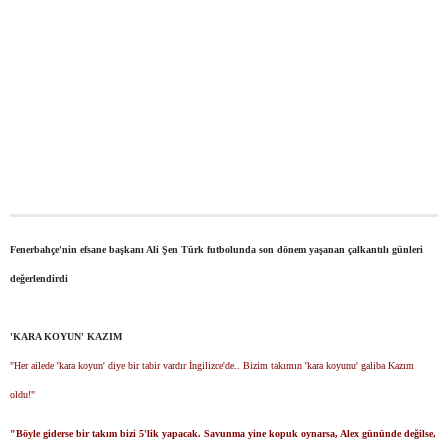
Fenerbahçe'nin efsane başkanı Ali Şen Türk futbolunda son dönem yaşanan çalkantılı günleri
değerlendirdi
'KARA KOYUN' KAZIM
"Her ailede 'kara koyun' diye bir tabir vardır İngilizce'de.. Bizim takımın 'kara koyunu' galiba Kazım
oldu!"
"Böyle giderse bir takım bizi 5'lik yapacak. Savunma yine kopuk oynarsa, Alex gününde değilse,