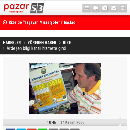
Rize’de ‘Yaşayan Miras Şöleni’ başladı
HABERLER
YÖREDEN HABER
RİZE
Ardeşen bilgi kanalı hizmete girdi
10:46
14 Kasım 2006