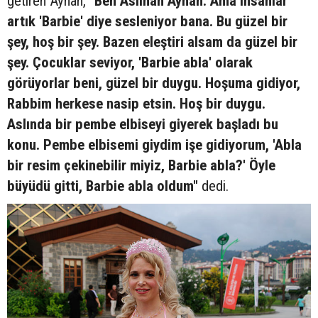
getiren Ayhan,
"Ben Aslıhan Ayhan. Ama insanlar
artık 'Barbie' diye sesleniyor bana. Bu güzel bir
şey, hoş bir şey. Bazen eleştiri alsam da güzel bir
şey. Çocuklar seviyor, 'Barbie abla' olarak
görüyorlar beni, güzel bir duygu. Hoşuma gidiyor,
Rabbim herkese nasip etsin. Hoş bir duygu.
Aslında bir pembe elbiseyi giyerek başladı bu
konu. Pembe elbisemi giydim işe gidiyorum, 'Abla
bir resim çekinebilir miyiz, Barbie abla?' Öyle
büyüdü gitti, Barbie abla oldum"
dedi.