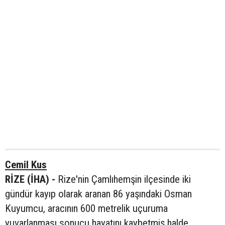
Cemil Kus
RİZE (İHA) -
Rize'nin Çamlıhemşin ilçesinde iki
gündür kayıp olarak aranan 86 yaşındaki Osman
Kuyumcu, aracının 600 metrelik uçuruma
yuvarlanması sonucu hayatını kaybetmiş halde