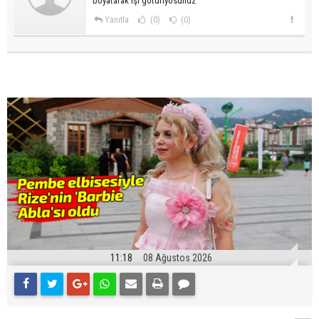
boyatarak işi gotüriyosunuz
Yanıtla
(0)
(0)
11:18
08 Ağustos 2026