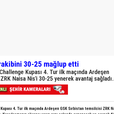
akibini 30-25 mağlup etti
Challenge Kupası 4. Tur ilk maçında Ardeşen
 ZRK Naisa Nis'i 30-25 yenerek avantaj sağladı.
Kupası 4. Tur ilk maçında Ardeşen GSK Sırbistan temsilcisi ZRK N