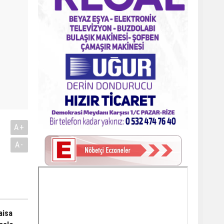
A+
A-
aisa