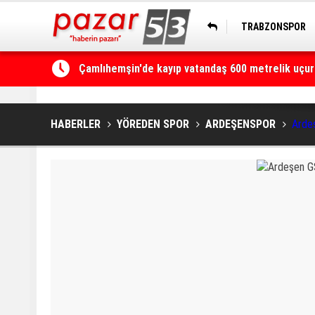
TRABZONSPOR
HOPASPOR
Kaçkarlar, UTMB heyecanına ikinci kez ev sahipli
HABERLER
YÖREDEN SPOR
ARDEŞENSPOR
Ardeş