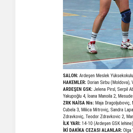
SALON:
Ardeşen Meslek Yüksekokul
HAKEMLER:
Dorian Sirbu (Moldova), 
ARDEŞEN GSK:
Jelena Pirsl, Serpil A
Yakupoğlu 4, İoana Manoila 2, Mesude
ZRK NAİSA Nis:
Maja Dragoljuboviç, M
Cubela 3, Milica Mitroviç, Sandra Lap
Zdravkoviç, Teodor Zdravkovic 2, Marij
İLK YARI:
14-10 (Ardeşen GSK lehine
İKİ DAKİKA CEZASI ALANLAR:
Olga 