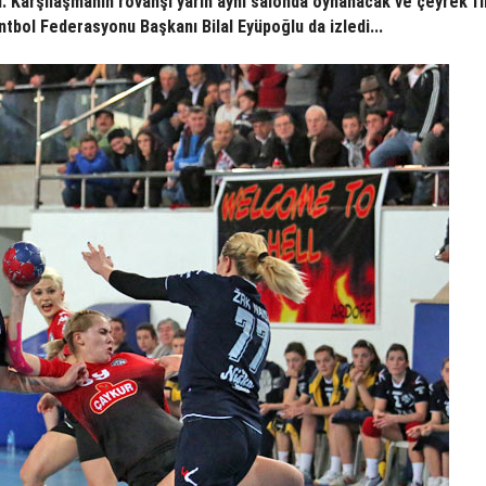
ı. Karşılaşmanın rövanşı yarın aynı salonda oynanacak ve çeyrek fi
ntbol Federasyonu Başkanı Bilal Eyüpoğlu da izledi...