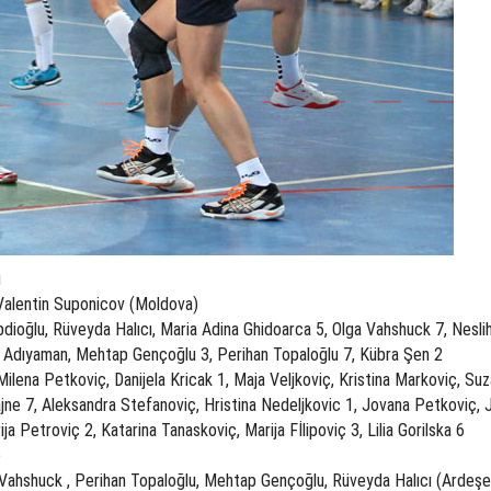
u
Valentin Suponicov (Moldova)
bdioğlu, Rüveyda Halıcı, Maria Adina Ghidoarca 5, Olga Vahshuck 7, Nesli
 Adıyaman, Mehtap Gençoğlu 3, Perihan Topaloğlu 7, Kübra Şen 2
ilena Petkoviç, Danijela Kricak 1, Maja Veljkoviç, Kristina Markoviç, Su
ajne 7, Aleksandra Stefanoviç, Hristina Nedeljkovic 1, Jovana Petkoviç,
a Petroviç 2, Katarina Tanaskoviç, Marija Fİlipoviç 3, Lilia Gorilska 6
)
Vahshuck , Perihan Topaloğlu, Mehtap Gençoğlu, Rüveyda Halıcı (Ardeş