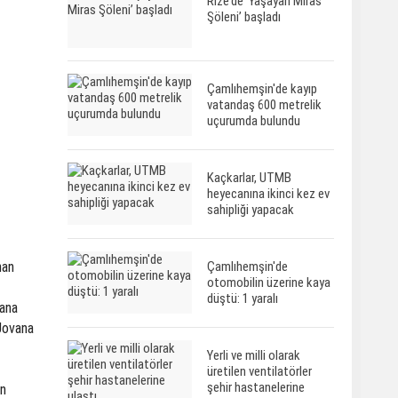
Rize’de ‘Yaşayan Miras
Şöleni’ başladı
Çamlıhemşin'de kayıp
vatandaş 600 metrelik
uçurumda bulundu
Kaçkarlar, UTMB
heyecanına ikinci kez ev
sahipliği yapacak
Çamlıhemşin'de
han
otomobilin üzerine kaya
düştü: 1 yaralı
zana
 Jovana
Yerli ve milli olarak
üretilen ventilatörler
şehir hastanelerine
en