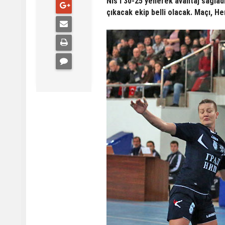
Nis'i 30-25 yenerek avantaj sağlad
çıkacak ekip belli olacak. Maçı, He