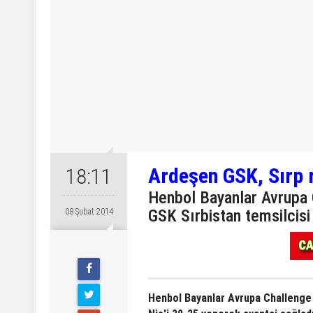
Ardeşen GSK, Sırp r
18:11
Henbol Bayanlar Avrupa 
GSK Sırbistan temsilcisi
08 Şubat 2014
Henbol Bayanlar Avrupa Challenge 