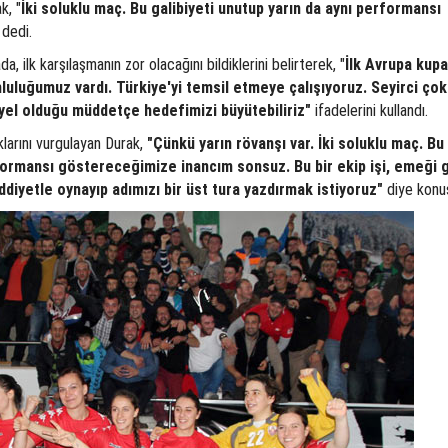
k, "
İki soluklu maç. Bu galibiyeti unutup yarın da aynı performansı
dedi.
, ilk karşılaşmanın zor olacağını bildiklerini belirterek, "
İlk Avrupa kupa
uluğumuz vardı. Türkiye'yi temsil etmeye çalışıyoruz. Seyirci çok 
iyel olduğu müddetçe hedefimizi büyütebiliriz"
ifadelerini kullandı.
arını vurgulayan Durak,
"Çünkü yarın rövanşı var. İki soluklu maç. Bu
rformansı göstereceğimize inancım sonsuz. Bu bir ekip işi, emeği
ddiyetle oynayıp adımızı bir üst tura yazdırmak istiyoruz"
diye konu