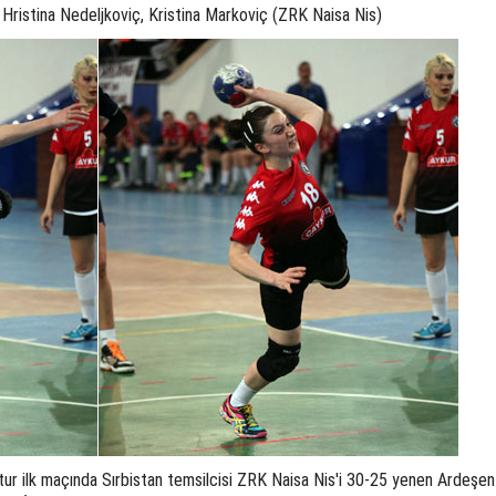
a, Hristina Nedeljkoviç, Kristina Markoviç (ZRK Naisa Nis)
tur ilk maçında Sırbistan temsilcisi ZRK Naisa Nis'i 30-25 yenen Ardeşen