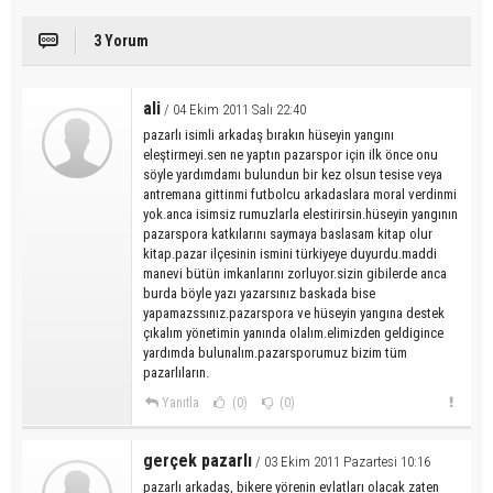
3 Yorum
ali
/ 04 Ekim 2011 Salı 22:40
pazarlı isimli arkadaş bırakın hüseyin yangını
eleştirmeyi.sen ne yaptın pazarspor için ilk önce onu
söyle yardımdamı bulundun bir kez olsun tesise veya
antremana gittinmi futbolcu arkadaslara moral verdinmi
yok.anca isimsiz rumuzlarla elestirirsin.hüseyin yangının
pazarspora katkılarını saymaya baslasam kitap olur
kitap.pazar ilçesinin ismini türkiyeye duyurdu.maddi
manevi bütün imkanlarını zorluyor.sizin gibilerde anca
burda böyle yazı yazarsınız baskada bise
yapamazssınız.pazarspora ve hüseyin yangına destek
çıkalım yönetimin yanında olalım.elimizden geldigince
yardımda bulunalım.pazarsporumuz bizim tüm
pazarlıların.
Yanıtla
(0)
(0)
gerçek pazarlı
/ 03 Ekim 2011 Pazartesi 10:16
pazarlı arkadaş, bikere yörenin evlatları olacak zaten