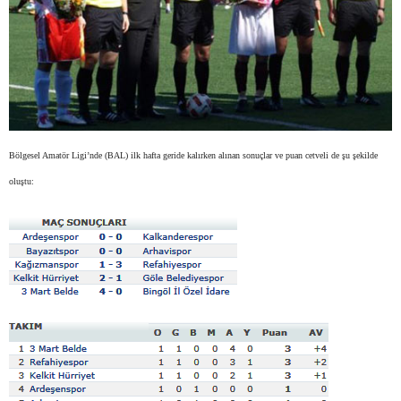
Bölgesel Amatör Ligi’nde (BAL) ilk hafta geride kalırken alınan sonuçlar ve puan cetveli de şu şekilde
oluştu: