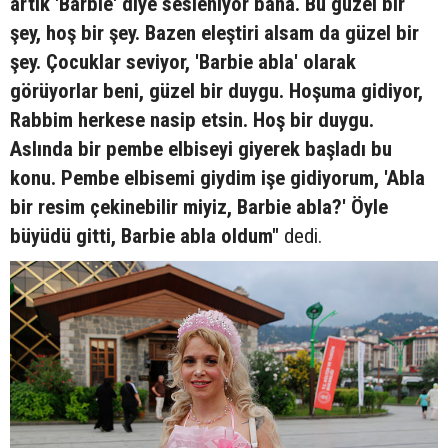
artık 'Barbie' diye sesleniyor bana. Bu güzel bir
şey, hoş bir şey. Bazen eleştiri alsam da güzel bir
şey. Çocuklar seviyor, 'Barbie abla' olarak
görüyorlar beni, güzel bir duygu. Hoşuma gidiyor,
Rabbim herkese nasip etsin. Hoş bir duygu.
Aslında bir pembe elbiseyi giyerek başladı bu
konu. Pembe elbisemi giydim işe gidiyorum, 'Abla
bir resim çekinebilir miyiz, Barbie abla?' Öyle
büyüdü gitti, Barbie abla oldum"
dedi.