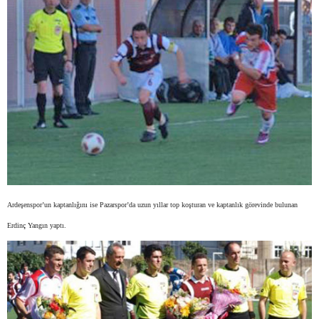
Ardeşenspor’un kaptanlığını ise Pazarspor’da uzun yıllar top koşturan ve kaptanlık görevinde bulunan
Erdinç Yangın yaptı.