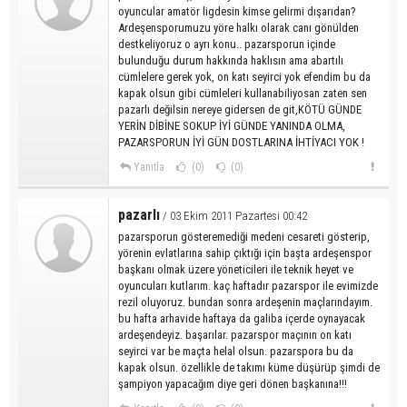
oyuncular amatör ligdesin kimse gelirmi dışarıdan?
Ardeşensporumuzu yöre halkı olarak canı gönülden
destkeliyoruz o ayrı konu.. pazarsporun içinde
bulunduğu durum hakkında haklısın ama abartılı
cümlelere gerek yok, on katı seyirci yok efendim bu da
kapak olsun gibi cümleleri kullanabiliyosan zaten sen
pazarlı değilsin nereye gidersen de git,KÖTÜ GÜNDE
YERİN DİBİNE SOKUP İYİ GÜNDE YANINDA OLMA,
PAZARSPORUN İYİ GÜN DOSTLARINA İHTİYACI YOK !
Yanıtla
(0)
(0)
pazarlı
/ 03 Ekim 2011 Pazartesi 00:42
pazarsporun gösteremediği medeni cesareti gösterip,
yörenin evlatlarına sahip çıktığı için başta ardeşenspor
başkanı olmak üzere yöneticileri ile teknik heyet ve
oyuncuları kutlarım. kaç haftadır pazarspor ile evimizde
rezil oluyoruz. bundan sonra ardeşenin maçlarındayım.
bu hafta arhavide haftaya da galiba içerde oynayacak
ardeşendeyiz. başarılar. pazarspor maçının on katı
seyirci var be maçta helal olsun. pazarspora bu da
kapak olsun. özellikle de takımı küme düşürüp şimdi de
şampiyon yapacağım diye geri dönen başkanına!!!