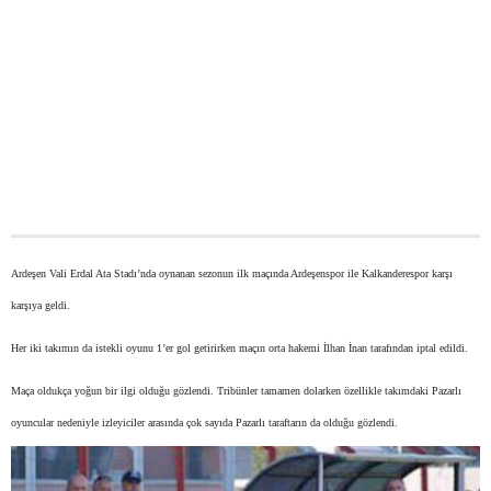
Ardeşen Vali Erdal Ata Stadı’nda oynanan sezonun ilk maçında Ardeşenspor ile Kalkanderespor karşı
karşıya geldi.
Her iki takımın da istekli oyunu 1’er gol getirirken maçın orta hakemi İlhan İnan tarafından iptal edildi.
Maça oldukça yoğun bir ilgi olduğu gözlendi. Tribünler tamamen dolarken özellikle takımdaki Pazarlı
oyuncular nedeniyle izleyiciler arasında çok sayıda Pazarlı taraftarın da olduğu gözlendi.