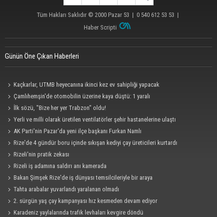
Tüm Hakları Saklıdır © 2000
Pazar 53
| 0 540 612 53 53 |
Haber Scripti
Günün Öne Çıkan Haberleri
Kaçkarlar, UTMB heyecanına ikinci kez ev sahipliği yapacak
Çamlıhemşin'de otomobilin üzerine kaya düştü: 1 yaralı
İlk sözü, "Bize her yer Trabzon" oldu!
Yerli ve milli olarak üretilen ventilatörler şehir hastanelerine ulaştı
AK Parti'nin Pazar'da yeni ilçe başkanı Furkan Namlı
Rize'de 4 gündür boru içinde sıkışan kediyi çay üreticileri kurtardı
Rizeli'nin pratik zekası
Rizeli iş adamına saldırı anı kamerada
Bakan Şimşek Rize'de iş dünyası temsilcileriyle bir araya
Tahta arabalar yuvarlandı yaralanan olmadı
2. sürgün yaş çay kampanyası hız kesmeden devam ediyor
Karadeniz yaylalarında trafik levhaları kevgire döndü