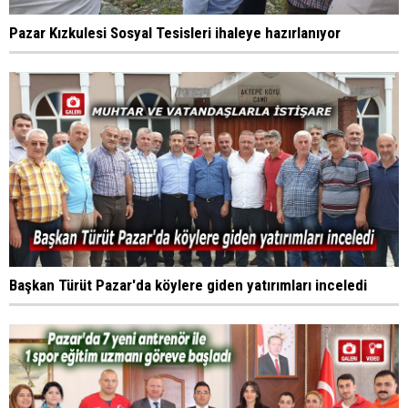
Pazar Kızkulesi Sosyal Tesisleri ihaleye hazırlanıyor
Başkan Türüt Pazar'da köylere giden yatırımları inceledi