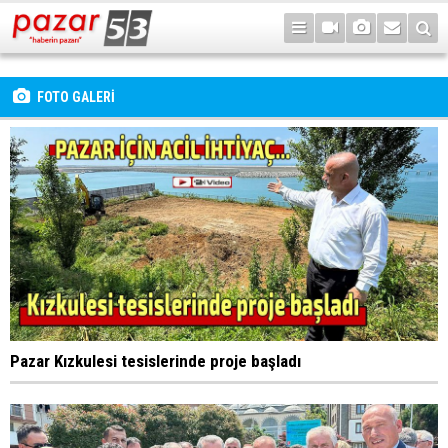
FOTO GALERİ
Pazar Kızkulesi tesislerinde proje başladı