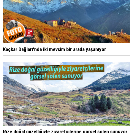
Kaçkar Dağları'nda iki mevsim bir arada yaşanıyor
Rize doğal güzelliğiyle ziyaretçilerine görsel şölen sunuyor