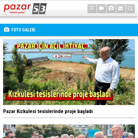
FOTO GALERİ
Pazar Kızkulesi tesislerinde proje başladı