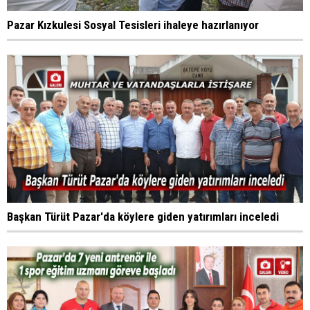
Pazar Kızkulesi Sosyal Tesisleri ihaleye hazırlanıyor
Başkan Türüt Pazar'da köylere giden yatırımları inceledi