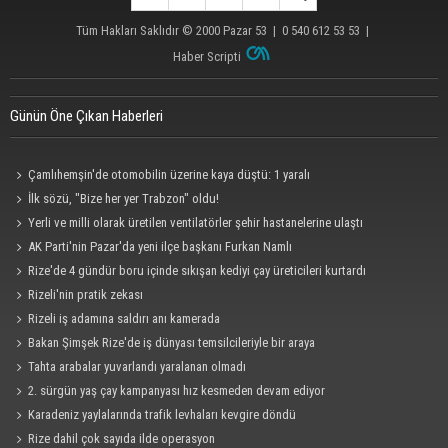
Tüm Hakları Saklıdır © 2000
Pazar 53
| 0 540 612 53 53 |
Haber Scripti
Günün Öne Çıkan Haberleri
Çamlıhemşin'de otomobilin üzerine kaya düştü: 1 yaralı
İlk sözü, "Bize her yer Trabzon" oldu!
Yerli ve milli olarak üretilen ventilatörler şehir hastanelerine ulaştı
AK Parti'nin Pazar'da yeni ilçe başkanı Furkan Namlı
Rize'de 4 gündür boru içinde sıkışan kediyi çay üreticileri kurtardı
Rizeli'nin pratik zekası
Rizeli iş adamına saldırı anı kamerada
Bakan Şimşek Rize'de iş dünyası temsilcileriyle bir araya
Tahta arabalar yuvarlandı yaralanan olmadı
2. sürgün yaş çay kampanyası hız kesmeden devam ediyor
Karadeniz yaylalarında trafik levhaları kevgire döndü
Rize dahil çok sayıda ilde operasyon