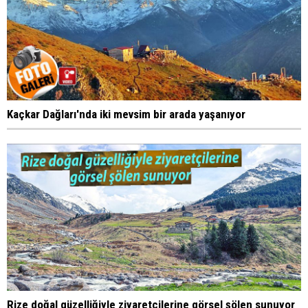
Kaçkar Dağları'nda iki mevsim bir arada yaşanıyor
Rize doğal güzelliğiyle ziyaretçilerine görsel şölen sunuyor