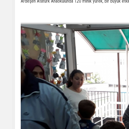
Ardeşen Atatürk Anaokulunda 120 minik yürek, bir büyük etkinlik