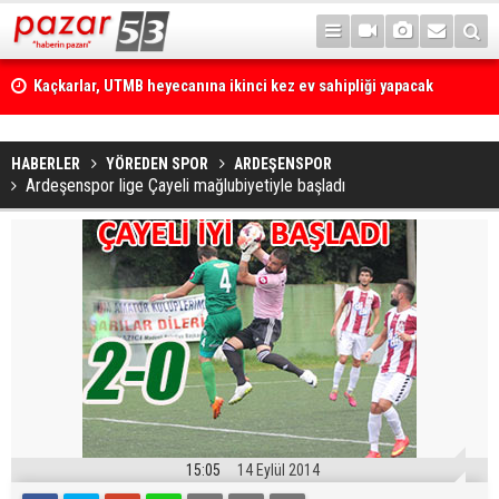
Kaçkarlar, UTMB heyecanına ikinci kez ev sahipliği yapacak
HABERLER
YÖREDEN SPOR
ARDEŞENSPOR
Ardeşenspor lige Çayeli mağlubiyetiyle başladı
15:05
14 Eylül 2014