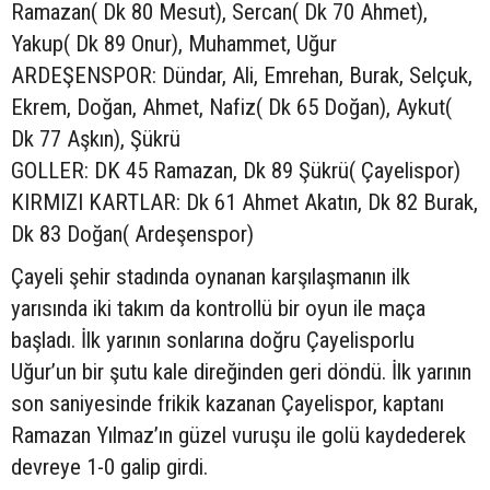
Ramazan( Dk 80 Mesut), Sercan( Dk 70 Ahmet),
Yakup( Dk 89 Onur), Muhammet, Uğur
ARDEŞENSPOR: Dündar, Ali, Emrehan, Burak, Selçuk,
Ekrem, Doğan, Ahmet, Nafiz( Dk 65 Doğan), Aykut(
Dk 77 Aşkın), Şükrü
GOLLER: DK 45 Ramazan, Dk 89 Şükrü( Çayelispor)
KIRMIZI KARTLAR: Dk 61 Ahmet Akatın, Dk 82 Burak,
Dk 83 Doğan( Ardeşenspor)
Çayeli şehir stadında oynanan karşılaşmanın ilk
yarısında iki takım da kontrollü bir oyun ile maça
başladı. İlk yarının sonlarına doğru Çayelisporlu
Uğur’un bir şutu kale direğinden geri döndü. İlk yarının
son saniyesinde frikik kazanan Çayelispor, kaptanı
Ramazan Yılmaz’ın güzel vuruşu ile golü kaydederek
devreye 1-0 galip girdi.