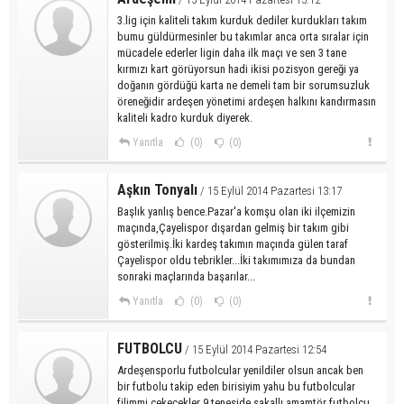
3.lig için kaliteli takım kurduk dediler kurdukları takım
bumu güldürmesinler bu takımlar anca orta sıralar için
mücadele ederler ligin daha ilk maçı ve sen 3 tane
kırmızı kart görüyorsun hadi ikisi pozisyon gereği ya
doğanın gördüğü karta ne demeli tam bir sorumsuzluk
öreneğidir ardeşen yönetimi ardeşen halkını kandırmasın
kaliteli kadro kurduk diyerek.
Yanıtla
(0)
(0)
Aşkın Tonyalı
/ 15 Eylül 2014 Pazartesi 13:17
Başlık yanlış bence.Pazar'a komşu olan iki ilçemizin
maçında,Çayelispor dışardan gelmiş bir takım gibi
gösterilmiş.İki kardeş takımın maçında gülen taraf
Çayelispor oldu tebrikler...İki takımımıza da bundan
sonraki maçlarında başarılar...
Yanıtla
(0)
(0)
FUTBOLCU
/ 15 Eylül 2014 Pazartesi 12:54
Ardeşensporlu futbolcular yenildiler olsun ancak ben
bir futbolu takip eden birisiyim yahu bu futbolcular
filimmi çekecekler 9 teneside sakallı amamtör futbolcu