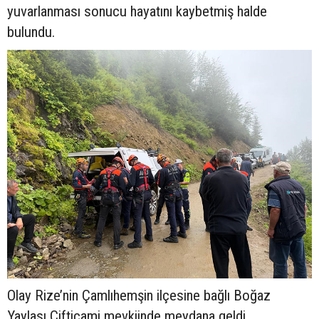
yuvarlanması sonucu hayatını kaybetmiş halde
bulundu.
Olay Rize’nin Çamlıhemşin ilçesine bağlı Boğaz
Yaylası Çiftiçami mevkiinde meydana geldi.