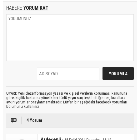
HABERE
YORUM KAT
UYARI: Yeni dezenformasyon yasası ve kişisel verilerin korunması kanununa
göre; kişilik haklarına yönelik her türlü yayın suç teşkil ettiğinden, kurallara
aykırı yorumlar onaylanmamaktadır. Lütfen bir aşağıdaki facebook yorumları
bölümünü kullanınız
4 Yorum
Ardeşenli
/ 15 Eylül 2014 Pazartesi 15:12