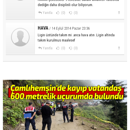
dediğin daha disiplinli olur biliyorum.
Yanıtla
(0)
(0)
HAVA
/ 14 Eylül 2014 Pazar 23:36
Ligin üstünde takım mi .anca hava atın .Ligin altinda
takım kurulmus maalesef
Yanıtla
(0)
(0)