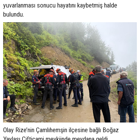
yuvarlanması sonucu hayatını kaybetmiş halde
bulundu.
Olay Rize’nin Çamlıhemşin ilçesine bağlı Boğaz
Yaylası Çiftiçami mevkiinde meydana geldi.