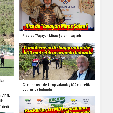
Rize’de ‘Yaşayan Miras Şöleni’ başladı
lke
Çamlıhemşin'de kayıp vatandaş 600 metrelik
uçurumda bulundu
 Çınar,
ik
" dedi.