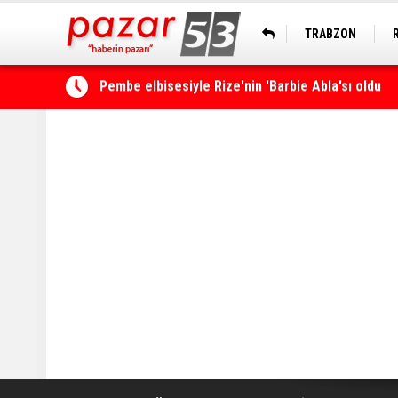
TRABZON
Rize’de ‘Yaşayan Miras Şöleni’ başladı