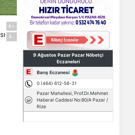
A+
sı
A-