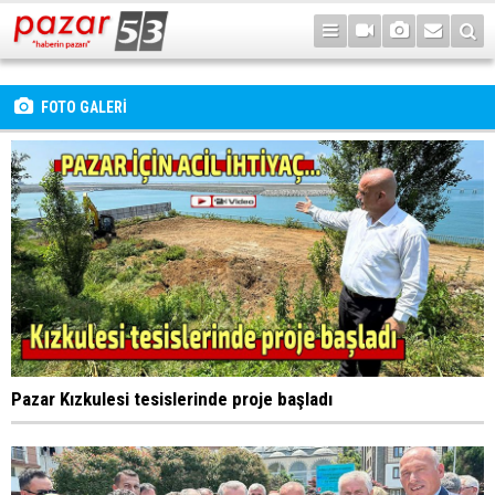
FOTO GALERİ
Pazar Kızkulesi tesislerinde proje başladı