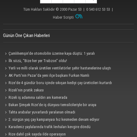
Tüm Hakları Saklıdır © 2000
Pazar 53
| 0 540 612 53 53 |
Haber Scripti
Günün Öne Çıkan Haberleri
Çamlıhemşin'de otomobilin üzerine kaya düştü: 1 yaralı
İlk sözü, "Bize her yer Trabzon" oldu!
Yerli ve milli olarak üretilen ventilatörler şehir hastanelerine ulaştı
AK Parti'nin Pazar'da yeni ilçe başkanı Furkan Namlı
Rize'de 4 gündür boru içinde sıkışan kediyi çay üreticileri kurtardı
Rizeli'nin pratik zekası
Rizeli iş adamına saldırı anı kamerada
Bakan Şimşek Rize'de iş dünyası temsilcileriyle bir araya
Tahta arabalar yuvarlandı yaralanan olmadı
2. sürgün yaş çay kampanyası hız kesmeden devam ediyor
Karadeniz yaylalarında trafik levhaları kevgire döndü
Rize dahil çok sayıda ilde operasyon