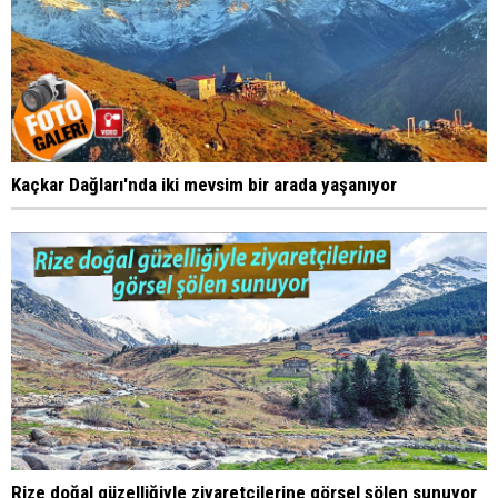
Kaçkar Dağları'nda iki mevsim bir arada yaşanıyor
Rize doğal güzelliğiyle ziyaretçilerine görsel şölen sunuyor