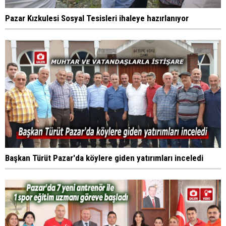
Pazar Kızkulesi Sosyal Tesisleri ihaleye hazırlanıyor
Başkan Türüt Pazar'da köylere giden yatırımları inceledi