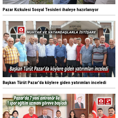
Pazar Kızkulesi Sosyal Tesisleri ihaleye hazırlanıyor
Başkan Türüt Pazar'da köylere giden yatırımları inceledi