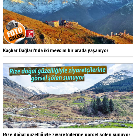
Kaçkar Dağları'nda iki mevsim bir arada yaşanıyor
Rize doğal güzelliğiyle ziyaretçilerine görsel şölen sunuyor