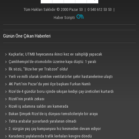
Tüm Hakları Saklıdır © 2000
Pazar 53
| 0 540 612 53 53 |
Haber Scripti
Günün Öne Çıkan Haberleri
Kaçkarlar, UTMB heyecanına ikinci kez ev sahipliği yapacak
Çamlıhemşin'de otomobilin üzerine kaya düştü: 1 yaralı
İlk sözü, "Bize her yer Trabzon" oldu!
Yerli ve milli olarak üretilen ventilatörler şehir hastanelerine ulaştı
AK Parti'nin Pazar'da yeni ilçe başkanı Furkan Namlı
Rize'de 4 gündür boru içinde sıkışan kediyi çay üreticileri kurtardı
Rizeli'nin pratik zekası
Rizeli iş adamına saldırı anı kamerada
Bakan Şimşek Rize'de iş dünyası temsilcileriyle bir araya
Tahta arabalar yuvarlandı yaralanan olmadı
2. sürgün yaş çay kampanyası hız kesmeden devam ediyor
Karadeniz yaylalarında trafik levhaları kevgire döndü