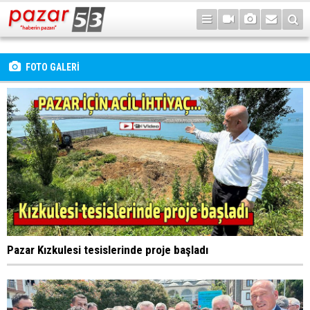
FOTO GALERİ
Pazar Kızkulesi tesislerinde proje başladı