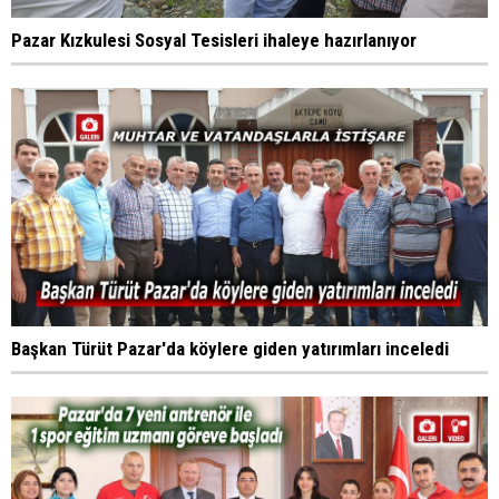
Pazar Kızkulesi Sosyal Tesisleri ihaleye hazırlanıyor
Başkan Türüt Pazar'da köylere giden yatırımları inceledi