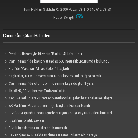
Tüm Hakları Saklıdır © 2000
Pazar 53
| 0 540 612 53 53 |
Haber Scripti
Günün Öne Çıkan Haberleri
Pembe elbisesiyle Rize'nin 'Barbie Abla'sı oldu
Çamlıhemşin'de kayıp vatandaş 600 metrelik uçurumda bulundu
Rize’de ‘Yaşayan Miras Şöleni’ başladı
Kaçkarlar, UTMB heyecanına ikinci kez ev sahipliği yapacak
Çamlıhemşin'de otomobilin üzerine kaya düştü: 1 yaralı
İlk sözü, "Bize her yer Trabzon" oldu!
Yerli ve milli olarak üretilen ventilatörler şehir hastanelerine ulaştı
AK Parti'nin Pazar'da yeni ilçe başkanı Furkan Namlı
Rize'de 4 gündür boru içinde sıkışan kediyi çay üreticileri kurtardı
Rizeli'nin pratik zekası
Rizeli iş adamına saldırı anı kamerada
Bakan Şimşek Rize'de iş dünyası temsilcileriyle bir araya