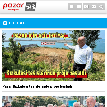
FOTO GALERİ
Pazar Kızkulesi tesislerinde proje başladı