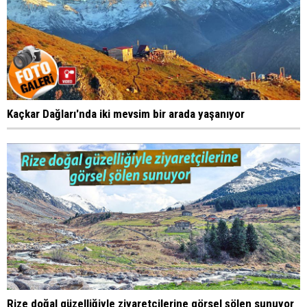
Kaçkar Dağları'nda iki mevsim bir arada yaşanıyor
Rize doğal güzelliğiyle ziyaretçilerine görsel şölen sunuyor