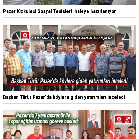
Pazar Kızkulesi Sosyal Tesisleri ihaleye hazırlanıyor
Başkan Türüt Pazar'da köylere giden yatırımları inceledi