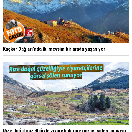
Kaçkar Dağları'nda iki mevsim bir arada yaşanıyor
Rize doğal güzelliğiyle ziyaretçilerine görsel şölen sunuyor