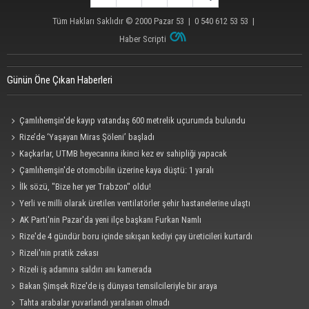
Tüm Hakları Saklıdır © 2000
Pazar 53
| 0 540 612 53 53 |
Haber Scripti
Günün Öne Çıkan Haberleri
Çamlıhemşin'de kayıp vatandaş 600 metrelik uçurumda bulundu
Rize’de ‘Yaşayan Miras Şöleni’ başladı
Kaçkarlar, UTMB heyecanına ikinci kez ev sahipliği yapacak
Çamlıhemşin'de otomobilin üzerine kaya düştü: 1 yaralı
İlk sözü, "Bize her yer Trabzon" oldu!
Yerli ve milli olarak üretilen ventilatörler şehir hastanelerine ulaştı
AK Parti'nin Pazar'da yeni ilçe başkanı Furkan Namlı
Rize'de 4 gündür boru içinde sıkışan kediyi çay üreticileri kurtardı
Rizeli'nin pratik zekası
Rizeli iş adamına saldırı anı kamerada
Bakan Şimşek Rize'de iş dünyası temsilcileriyle bir araya
Tahta arabalar yuvarlandı yaralanan olmadı