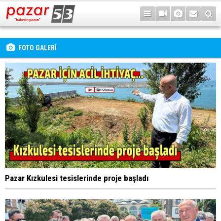
FOTO GALERİ
Pazar Kızkulesi tesislerinde proje başladı