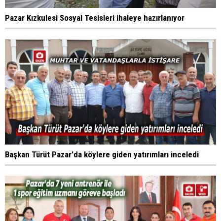
Pazar Kızkulesi Sosyal Tesisleri ihaleye hazırlanıyor
Başkan Türüt Pazar'da köylere giden yatırımları inceledi