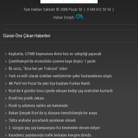
Tüm Hakları Saklıdır © 2000
Pazar 53
| 0 540 612 53 53 |
Haber Scripti
Günün Öne Çıkan Haberleri
Kaçkarlar, UTMB heyecanına ikinci kez ev sahipliği yapacak
Çamlıhemşin'de otomobilin üzerine kaya düştü: 1 yaralı
İlk sözü, "Bize her yer Trabzon" oldu!
Yerli ve milli olarak üretilen ventilatörler şehir hastanelerine ulaştı
AK Parti'nin Pazar'da yeni ilçe başkanı Furkan Namlı
Rize'de 4 gündür boru içinde sıkışan kediyi çay üreticileri kurtardı
Rizeli'nin pratik zekası
Rizeli iş adamına saldırı anı kamerada
Bakan Şimşek Rize'de iş dünyası temsilcileriyle bir araya
Tahta arabalar yuvarlandı yaralanan olmadı
2. sürgün yaş çay kampanyası hız kesmeden devam ediyor
Karadeniz yaylalarında trafik levhaları kevgire döndü