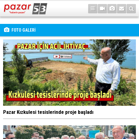
FOTO GALERİ
Pazar Kızkulesi tesislerinde proje başladı