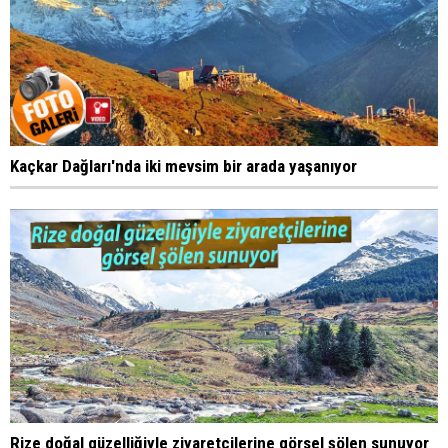
Kaçkar Dağları'nda iki mevsim bir arada yaşanıyor
Rize doğal güzelliğiyle ziyaretçilerine görsel şölen sunuyor