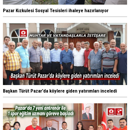
Pazar Kızkulesi Sosyal Tesisleri ihaleye hazırlanıyor
Başkan Türüt Pazar'da köylere giden yatırımları inceledi