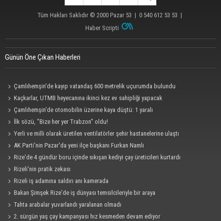
Tüm Hakları Saklıdır © 2000
Pazar 53
| 0 540 612 53 53 |
Haber Scripti
Günün Öne Çıkan Haberleri
Çamlıhemşin'de kayıp vatandaş 600 metrelik uçurumda bulundu
Kaçkarlar, UTMB heyecanına ikinci kez ev sahipliği yapacak
Çamlıhemşin'de otomobilin üzerine kaya düştü: 1 yaralı
İlk sözü, "Bize her yer Trabzon" oldu!
Yerli ve milli olarak üretilen ventilatörler şehir hastanelerine ulaştı
AK Parti'nin Pazar'da yeni ilçe başkanı Furkan Namlı
Rize'de 4 gündür boru içinde sıkışan kediyi çay üreticileri kurtardı
Rizeli'nin pratik zekası
Rizeli iş adamına saldırı anı kamerada
Bakan Şimşek Rize'de iş dünyası temsilcileriyle bir araya
Tahta arabalar yuvarlandı yaralanan olmadı
2. sürgün yaş çay kampanyası hız kesmeden devam ediyor