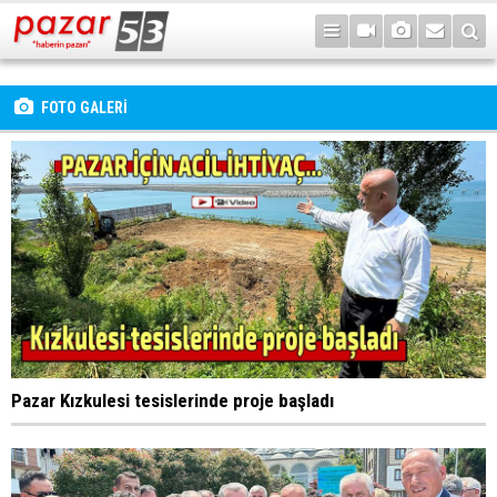
FOTO GALERİ
Pazar Kızkulesi tesislerinde proje başladı