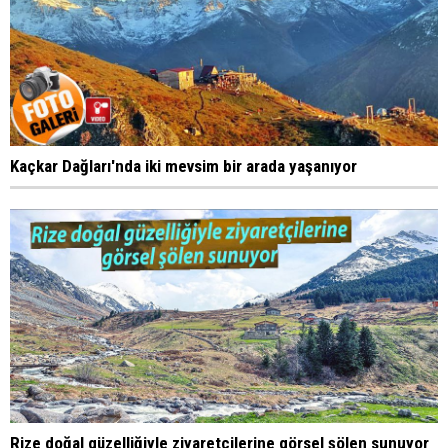
Kaçkar Dağları'nda iki mevsim bir arada yaşanıyor
Rize doğal güzelliğiyle ziyaretçilerine görsel şölen sunuyor