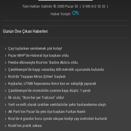
Tüm Hakları Saklıdır © 2000
Pazar 53
| 0 540 612 53 53 |
Haber Scripti
Günün Öne Çıkan Haberleri
Çay toplarken serinlemek çok kolay!
Pazar MHP'de Haberal ilçe başkanı oldu
Pembe elbisesiyle Rize'nin 'Barbie Abla'sı oldu
Çamlıhemşin'de kayıp vatandaş 600 metrelik uçurumda bulundu
Rize’de ‘Yaşayan Miras Şöleni’ başladı
Kaçkarlar, UTMB heyecanına ikinci kez ev sahipliği yapacak
Çamlıhemşin'de otomobilin üzerine kaya düştü: 1 yaralı
İlk sözü, "Bize her yer Trabzon" oldu!
Yerli ve milli olarak üretilen ventilatörler şehir hastanelerine ulaştı
AK Parti'nin Pazar'da yeni ilçe başkanı Furkan Namlı
Rize'de 4 gündür boru içinde sıkışan kediyi çay üreticileri kurtardı
Rizeli'nin pratik zekası