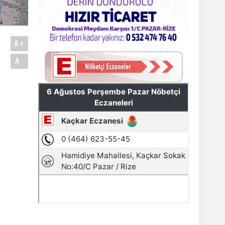
A+
A-