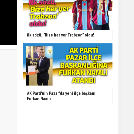
İlk sözü, "Bize her yer Trabzon" oldu!
AK Parti'nin Pazar'da yeni ilçe başkanı
Furkan Namlı