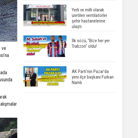
Yerli ve milli olarak
üretilen ventilatörler
şehir hastanelerine
ulaştı
İlk sözü, "Bize her yer
Trabzon" oldu!
l ve
sı’na
AK Parti'nin Pazar'da
lada
yeni ilçe başkanı Furkan
gusunda
Namlı
arak
çalışmalar