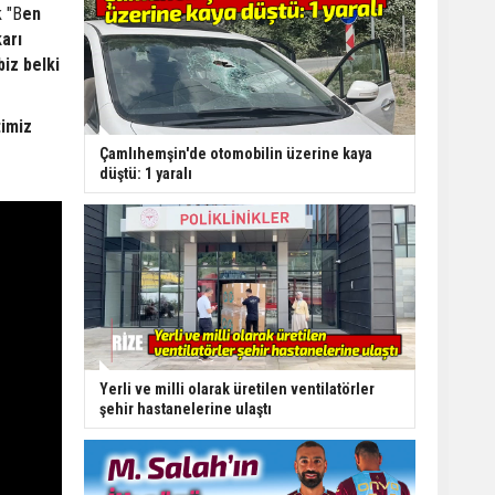
k "B
en
arı
biz belki
timiz
Çamlıhemşin'de otomobilin üzerine kaya
düştü: 1 yaralı
Yerli ve milli olarak üretilen ventilatörler
şehir hastanelerine ulaştı