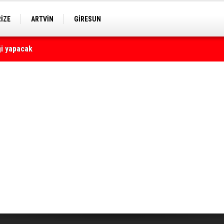
RİZE
ARTVİN
GİRESUN
yaralı