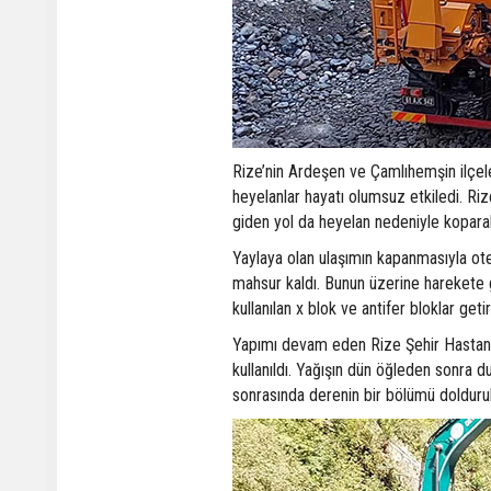
Rize’nin Ardeşen ve Çamlıhemşin ilçele
heyelanlar hayatı olumsuz etkiledi. Ri
giden yol da heyelan nedeniyle koparak 
Yaylaya olan ulaşımın kapanmasıyla otel
mahsur kaldı. Bunun üzerine harekete g
kullanılan x blok ve antifer bloklar get
Yapımı devam eden Rize Şehir Hastanes
kullanıldı. Yağışın dün öğleden sonra d
sonrasında derenin bir bölümü doldurul