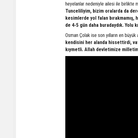
heyelanlar nedeniyle ailesi ile birlikte
Tunceliliyim, bizim oralarda da de
kesimlerde yol falan bırakmamış, he
de 4-5 gün daha buradaydık. Yolu k
Osman Çolak ise son yılların en büyük a
kendisini her alanda hissettirdi, v
kıymetli. Allah devletimize millet