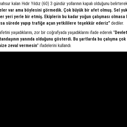
 mahsur kalan Hıdır Yıldız (60) 3 gündür yollarının kapalı olduğunu belirtere
reler var ama böylesini görmedik. Çok büyük bir afet olmuş. Sel yuk
r yeri yerle bir etmiş. Ekiplerin bu kadar yoğun çalışması olmasa 
ısa sürede yapıp trafiğe açan yetkililere teşekkür ederiz"
dediler.
fetini yaşadıklarını, zor bir coğrafyada yaşadıklarını ifade ederek "
Devle
atandaşının yanında olduğunu gösterdi. Bu şartlarda bu çalışma çok
imize zeval vermesin
" ifadelerini kullandı.