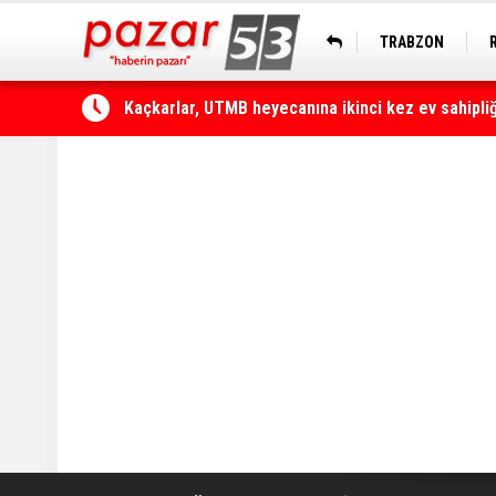
TRABZON
Çamlıhemşin'de otomobilin üzerine kaya düştü: 1 