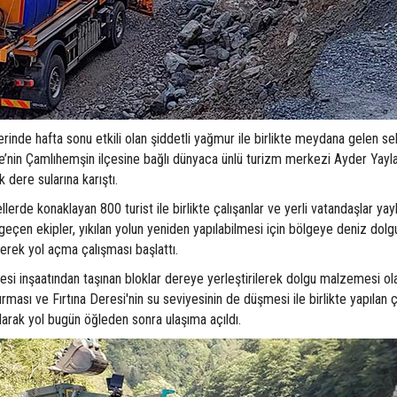
rinde hafta sonu etkili olan şiddetli yağmur ile birlikte meydana gelen se
ze’nin Çamlıhemşin ilçesine bağlı dünyaca ünlü turizm merkezi Ayder Yayla
dere sularına karıştı.
lerde konaklayan 800 turist ile birlikte çalışanlar ve yerli vatandaşlar yay
eçen ekipler, yıkılan yolun yeniden yapılabilmesi için bölgeye deniz dol
irerek yol açma çalışması başlattı.
i inşaatından taşınan bloklar dereye yerleştirilerek dolgu malzemesi ol
urması ve Fırtına Deresi'nin su seviyesinin de düşmesi ile birlikte yapılan 
arak yol bugün öğleden sonra ulaşıma açıldı.