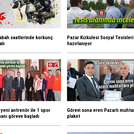
abah saatlerinde korkunç
Pazar Kızkulesi Sosyal Tesisleri
alı
hazırlanıyor
 yeni antrenör ile 1 spor
Görevi sona eren Pazarlı muhta
anı göreve başladı
plaket