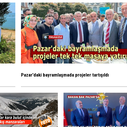
Pazar'daki bayramlaşmada projeler tartışıldı