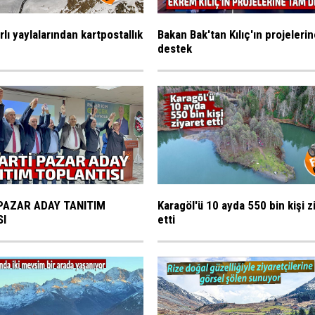
rlı yaylalarından kartpostallık
Bakan Bak'tan Kılıç'ın projeleri
destek
PAZAR ADAY TANITIM
Karagöl'ü 10 ayda 550 bin kişi z
SI
etti