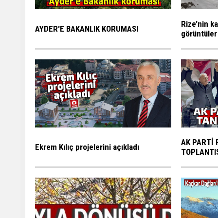
Rize’nin ka
AYDER'E BAKANLIK KORUMASI
görüntüler
AK PARTİ 
Ekrem Kılıç projelerini açıkladı
TOPLANTI