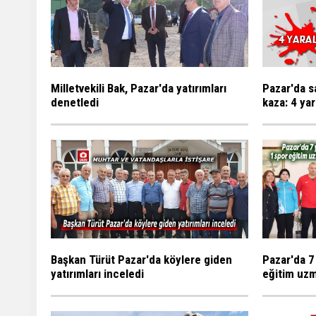
Milletvekili Bak, Pazar'da yatırımları
Pazar'da s
denetledi
kaza: 4 yar
Başkan Türüt Pazar'da köylere giden
Pazar'da 7
yatırımları inceledi
eğitim uzm