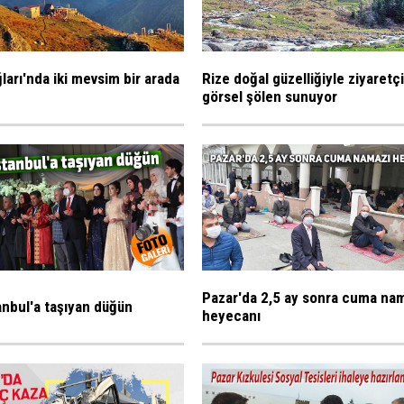
ları'nda iki mevsim bir arada
Rize doğal güzelliğiyle ziyaretç
görsel şölen sunuyor
Pazar'da 2,5 ay sonra cuma na
tanbul'a taşıyan düğün
heyecanı