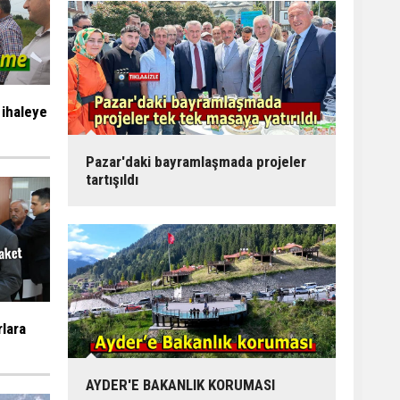
 ihaleye
Pazar'daki bayramlaşmada projeler
tartışıldı
rlara
AYDER'E BAKANLIK KORUMASI