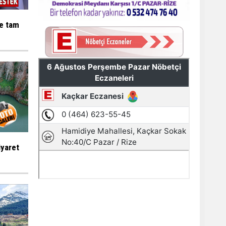
ne tam
iyaret