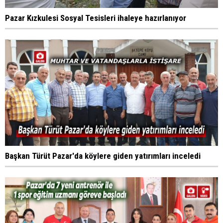
Pazar Kızkulesi Sosyal Tesisleri ihaleye hazırlanıyor
Başkan Türüt Pazar'da köylere giden yatırımları inceledi