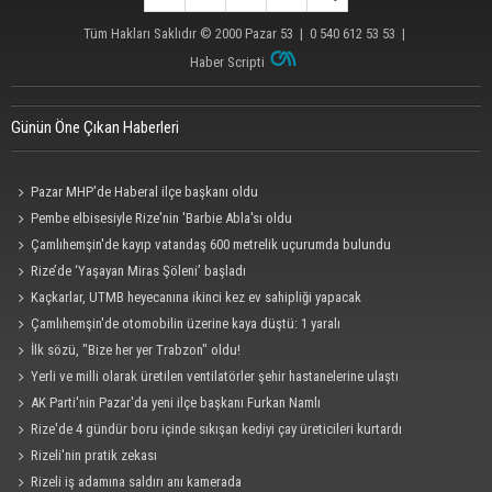
Tüm Hakları Saklıdır © 2000
Pazar 53
| 0 540 612 53 53 |
Haber Scripti
Günün Öne Çıkan Haberleri
Pazar MHP'de Haberal ilçe başkanı oldu
Pembe elbisesiyle Rize'nin 'Barbie Abla'sı oldu
Çamlıhemşin'de kayıp vatandaş 600 metrelik uçurumda bulundu
Rize’de ‘Yaşayan Miras Şöleni’ başladı
Kaçkarlar, UTMB heyecanına ikinci kez ev sahipliği yapacak
Çamlıhemşin'de otomobilin üzerine kaya düştü: 1 yaralı
İlk sözü, "Bize her yer Trabzon" oldu!
Yerli ve milli olarak üretilen ventilatörler şehir hastanelerine ulaştı
AK Parti'nin Pazar'da yeni ilçe başkanı Furkan Namlı
Rize'de 4 gündür boru içinde sıkışan kediyi çay üreticileri kurtardı
Rizeli'nin pratik zekası
Rizeli iş adamına saldırı anı kamerada