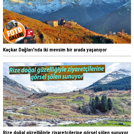
Kaçkar Dağları'nda iki mevsim bir arada yaşanıyor
Rize doğal güzelliğiyle ziyaretçilerine görsel şölen sunuyor