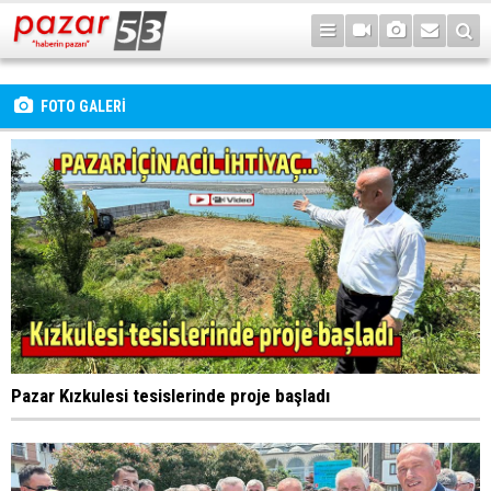
FOTO GALERİ
Pazar Kızkulesi tesislerinde proje başladı