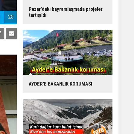
Pazar'daki bayramlaşmada projeler
tartışıldı
25
AYDER'E BAKANLIK KORUMASI