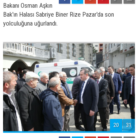
21
31
Gençlik ve Spor
Bakanı Osman Aşkın
Bak'ın Halası Sabriye Biner Rize Pazar'da son
yolculuğuna uğurlandı.