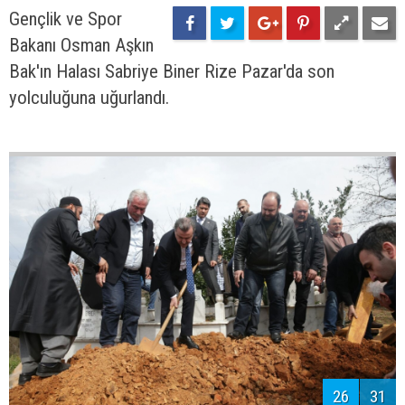
Bakanı Osman Aşkın
Bak'ın Halası Sabriye Biner Rize Pazar'da son
yolculuğuna uğurlandı.
28
31
Gençlik ve Spor