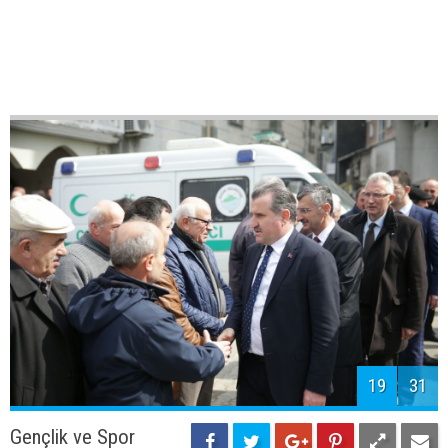
yolculuğuna uğurlandı.