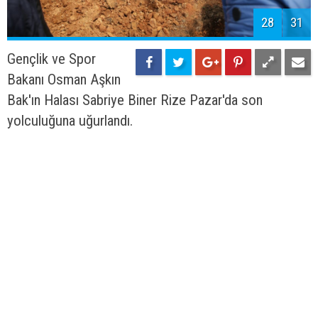
yolculuğuna uğurlandı.
30
31
Gençlik ve Spor
Bakanı Osman Aşkın