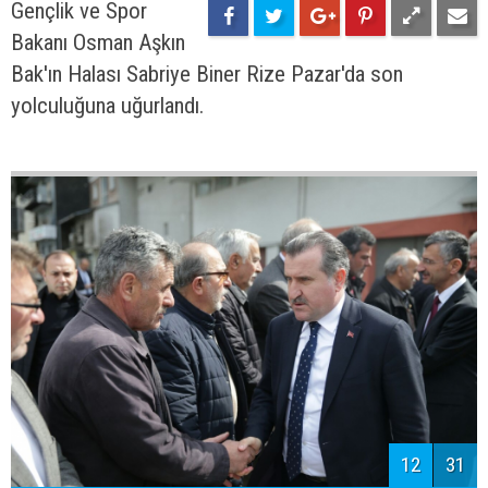
13
31
Gençlik ve Spor
Bakanı Osman Aşkın