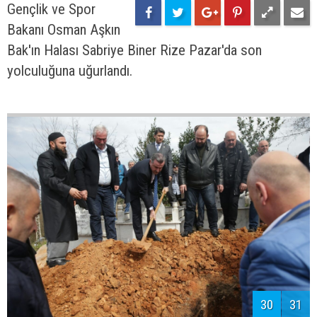
Bak'ın Halası Sabriye Biner Rize Pazar'da son
yolculuğuna uğurlandı.