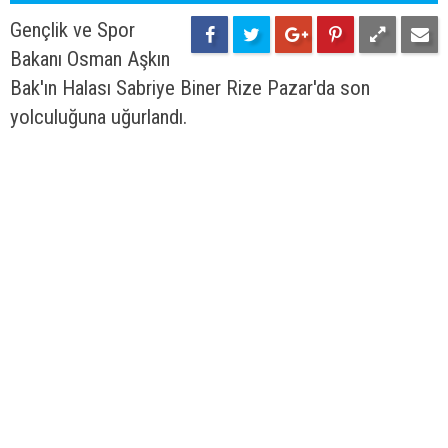
Bak'ın Halası Sabriye Biner Rize Pazar'da son
yolculuğuna uğurlandı.
14
31
Gençlik ve Spor