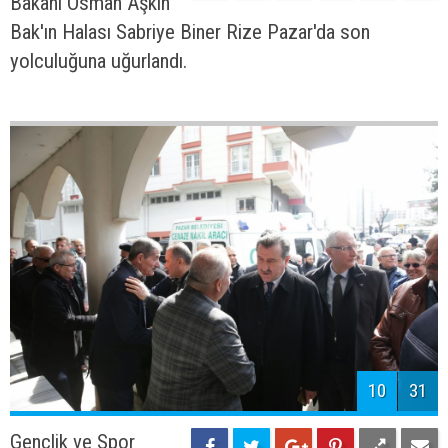
11
31
Gençlik ve Spor
Bakanı Osman Aşkın
Bak'ın Halası Sabriye Biner Rize Pazar'da son