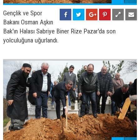
Bakanı Osman Aşkın
Bak'ın Halası Sabriye Biner Rize Pazar'da son
yolculuğuna uğurlandı.