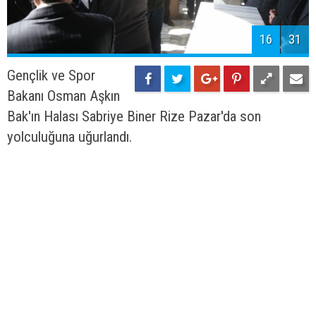
Bak'ın Halası Sabriye Biner Rize Pazar'da son
yolculuğuna uğurlandı.
18
31
Gençlik ve Spor
Bakanı Osman Aşkın