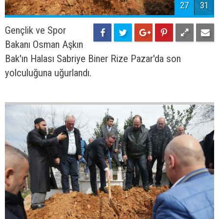
29
31
Gençlik ve Spor
Bakanı Osman Aşkın
Bak'ın Halası Sabriye Biner Rize Pazar'da son