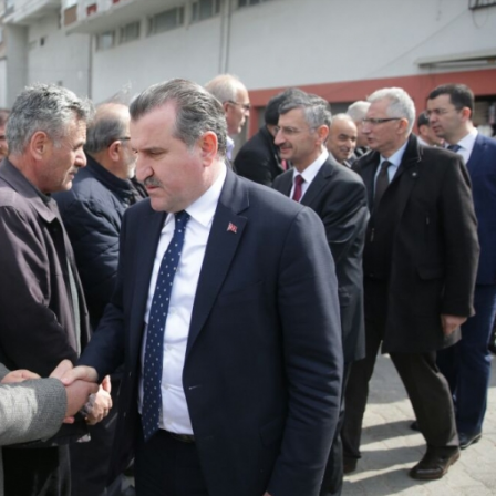
1
ner Rize Pazar'da son yolculuğuna