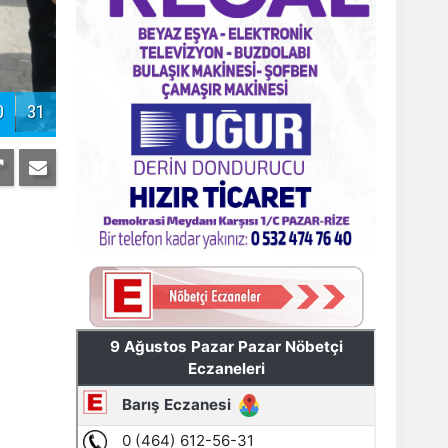
Pazar'daki bayramlaşmada projeler
tartışıldı
1
31
AYDER'E BAKANLIK KORUMASI