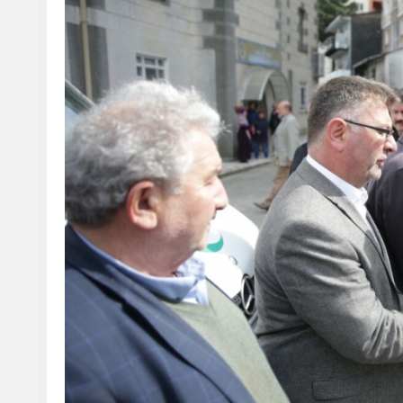
Gençlik ve Spor Bakanı Osman Aşkın Bak'ın Halası Sabriye Bi
uğurlandı.