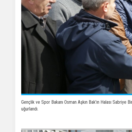
Gençlik ve Spor Bakanı Osman Aşkın Bak'ın Halası Sabriye Bi
uğurlandı.