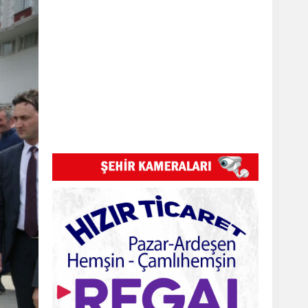
Pazar Kızkulesi tesislerinde proje
başladı