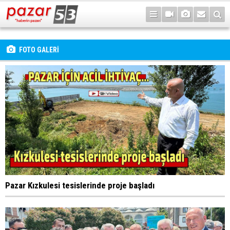
FOTO GALERİ
Pazar Kızkulesi tesislerinde proje başladı