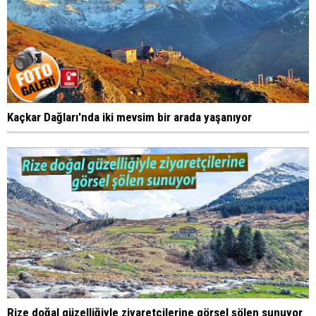
Kaçkar Dağları'nda iki mevsim bir arada yaşanıyor
Rize doğal güzelliğiyle ziyaretçilerine görsel şölen sunuyor