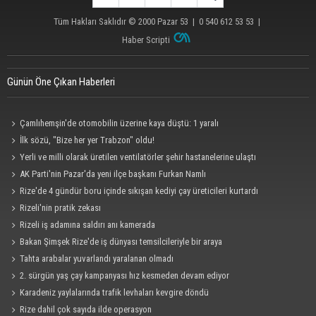
Tüm Hakları Saklıdır © 2000
Pazar 53
| 0 540 612 53 53 |
Haber Scripti
Günün Öne Çıkan Haberleri
Çamlıhemşin'de otomobilin üzerine kaya düştü: 1 yaralı
İlk sözü, "Bize her yer Trabzon" oldu!
Yerli ve milli olarak üretilen ventilatörler şehir hastanelerine ulaştı
AK Parti'nin Pazar'da yeni ilçe başkanı Furkan Namlı
Rize'de 4 gündür boru içinde sıkışan kediyi çay üreticileri kurtardı
Rizeli'nin pratik zekası
Rizeli iş adamına saldırı anı kamerada
Bakan Şimşek Rize'de iş dünyası temsilcileriyle bir araya
Tahta arabalar yuvarlandı yaralanan olmadı
2. sürgün yaş çay kampanyası hız kesmeden devam ediyor
Karadeniz yaylalarında trafik levhaları kevgire döndü
Rize dahil çok sayıda ilde operasyon