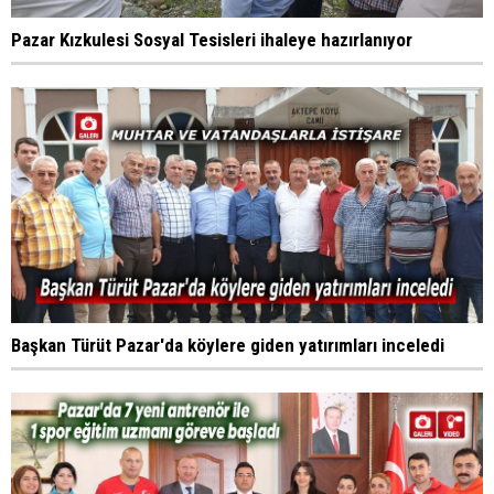
Pazar Kızkulesi Sosyal Tesisleri ihaleye hazırlanıyor
Başkan Türüt Pazar'da köylere giden yatırımları inceledi