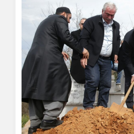
Gençlik ve Spor Bakanı Osman Aşkın Bak'ın Halası Sabriye Bi
uğurlandı.