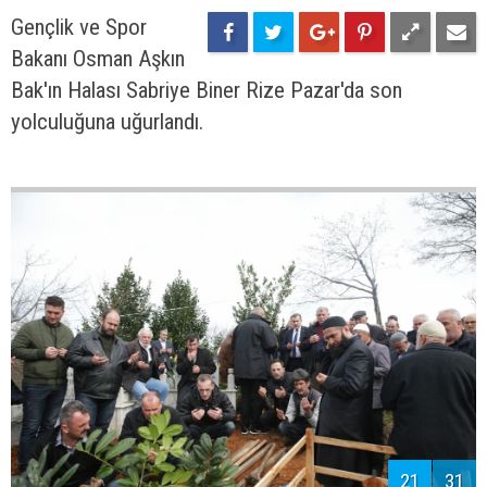
yolculuğuna uğurlandı.
24
31
Gençlik ve Spor
Bakanı Osman Aşkın
Bak'ın Halası Sabriye Biner Rize Pazar'da son