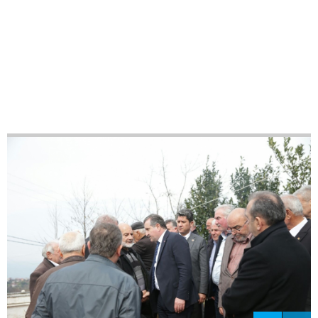
15
31
Gençlik ve Spor
Bakanı Osman Aşkın
Bak'ın Halası Sabriye Biner Rize Pazar'da son
yolculuğuna uğurlandı.