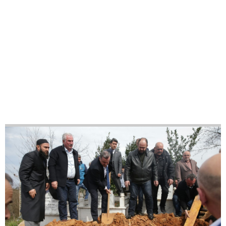
Bakanı Osman Aşkın
Bak'ın Halası Sabriye Biner Rize Pazar'da son
yolculuğuna uğurlandı.