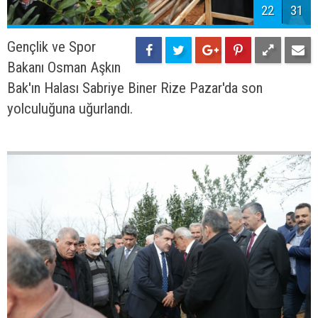
Bak'ın Halası Sabriye Biner Rize Pazar'da son
yolculuğuna uğurlandı.
26
31
Gençlik ve Spor