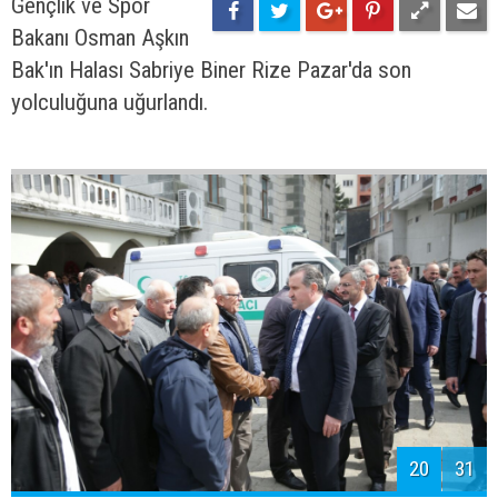
23
31
Gençlik ve Spor
Bakanı Osman Aşkın
Bak'ın Halası Sabriye Biner Rize Pazar'da son