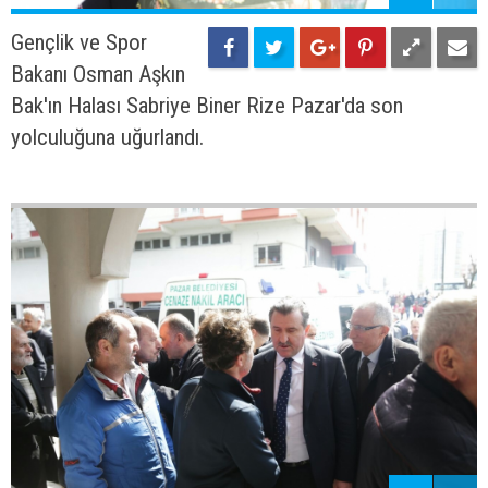
10
31
Gençlik ve Spor
Bakanı Osman Aşkın
Bak'ın Halası Sabriye Biner Rize Pazar'da son