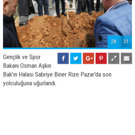
Bak'ın Halası Sabriye Biner Rize Pazar'da son
yolculuğuna uğurlandı.
31
31
Gençlik ve Spor