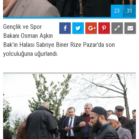
Bakanı Osman Aşkın
Bak'ın Halası Sabriye Biner Rize Pazar'da son
yolculuğuna uğurlandı.
27
31
Gençlik ve Spor