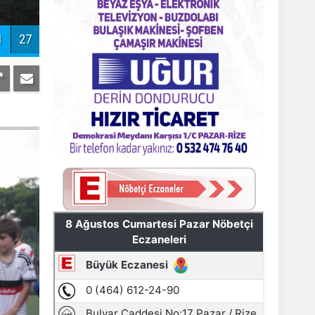
Pazar'daki bayramlaşmada projeler
tartışıldı
AYDER'E BAKANLIK KORUMASI