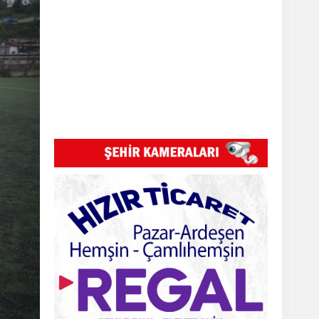
Pazar Kızkulesi tesislerinde proje
başladı