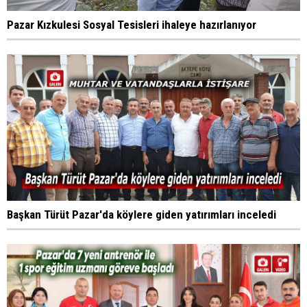
Pazar Kızkulesi Sosyal Tesisleri ihaleye hazırlanıyor
Başkan Türüt Pazar'da köylere giden yatırımları inceledi