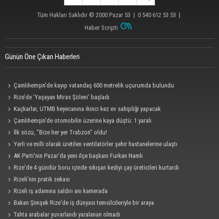
Tüm Hakları Saklıdır © 2000
Pazar 53
| 0 540 612 53 53 |
Haber Scripti
Günün Öne Çıkan Haberleri
Çamlıhemşin'de kayıp vatandaş 600 metrelik uçurumda bulundu
Rize’de ‘Yaşayan Miras Şöleni’ başladı
Kaçkarlar, UTMB heyecanına ikinci kez ev sahipliği yapacak
Çamlıhemşin'de otomobilin üzerine kaya düştü: 1 yaralı
İlk sözü, "Bize her yer Trabzon" oldu!
Yerli ve milli olarak üretilen ventilatörler şehir hastanelerine ulaştı
AK Parti'nin Pazar'da yeni ilçe başkanı Furkan Namlı
Rize'de 4 gündür boru içinde sıkışan kediyi çay üreticileri kurtardı
Rizeli'nin pratik zekası
Rizeli iş adamına saldırı anı kamerada
Bakan Şimşek Rize'de iş dünyası temsilcileriyle bir araya
Tahta arabalar yuvarlandı yaralanan olmadı