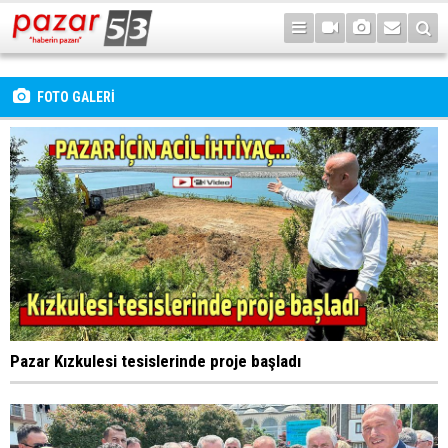
FOTO GALERİ
Pazar Kızkulesi tesislerinde proje başladı