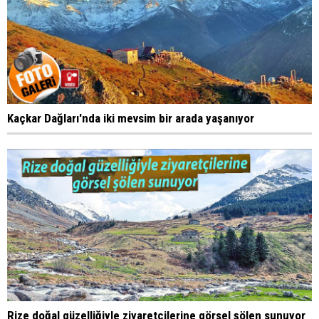
Kaçkar Dağları'nda iki mevsim bir arada yaşanıyor
Rize doğal güzelliğiyle ziyaretçilerine görsel şölen sunuyor