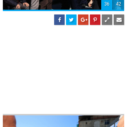
39
42