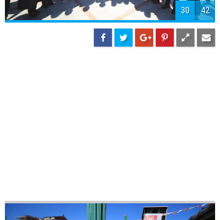
33
42