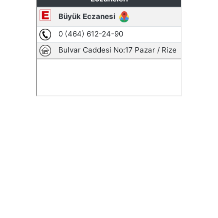
AYDER'E BAKANLIK KORUMASI
Rize’nin karlı yaylalarından kartpostallık görüntüler