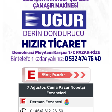
Pazar'daki bayramlaşmada projeler tartışıldı
AYDER'E BAKANLIK KORUMASI