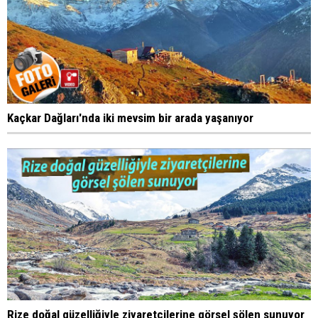
Kaçkar Dağları'nda iki mevsim bir arada yaşanıyor
Rize doğal güzelliğiyle ziyaretçilerine görsel şölen sunuyor