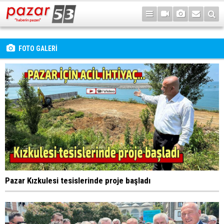
FOTO GALERİ
Pazar Kızkulesi tesislerinde proje başladı