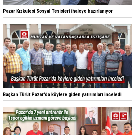
Pazar Kızkulesi Sosyal Tesisleri ihaleye hazırlanıyor
Başkan Türüt Pazar'da köylere giden yatırımları inceledi