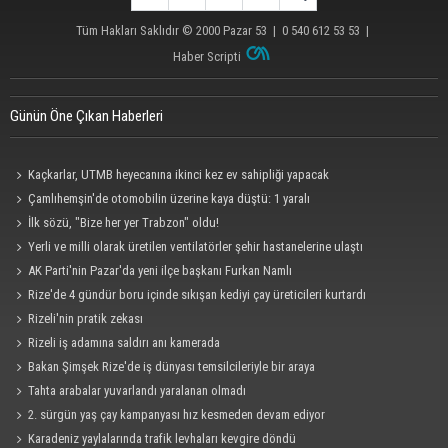
Tüm Hakları Saklıdır © 2000
Pazar 53
| 0 540 612 53 53 |
Haber Scripti
Günün Öne Çıkan Haberleri
Kaçkarlar, UTMB heyecanına ikinci kez ev sahipliği yapacak
Çamlıhemşin'de otomobilin üzerine kaya düştü: 1 yaralı
İlk sözü, "Bize her yer Trabzon" oldu!
Yerli ve milli olarak üretilen ventilatörler şehir hastanelerine ulaştı
AK Parti'nin Pazar'da yeni ilçe başkanı Furkan Namlı
Rize'de 4 gündür boru içinde sıkışan kediyi çay üreticileri kurtardı
Rizeli'nin pratik zekası
Rizeli iş adamına saldırı anı kamerada
Bakan Şimşek Rize'de iş dünyası temsilcileriyle bir araya
Tahta arabalar yuvarlandı yaralanan olmadı
2. sürgün yaş çay kampanyası hız kesmeden devam ediyor
Karadeniz yaylalarında trafik levhaları kevgire döndü