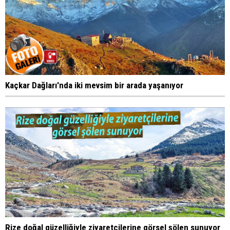
Kaçkar Dağları'nda iki mevsim bir arada yaşanıyor
Rize doğal güzelliğiyle ziyaretçilerine görsel şölen sunuyor