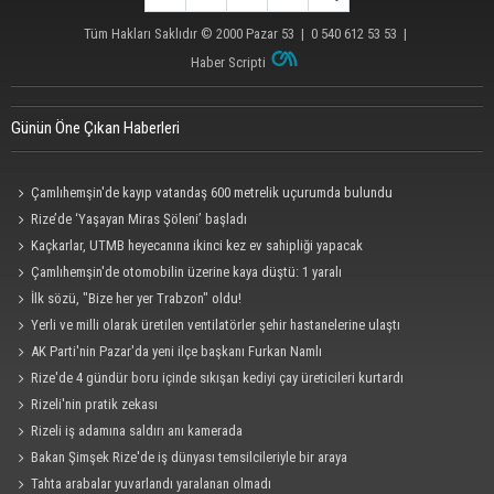
Tüm Hakları Saklıdır © 2000
Pazar 53
| 0 540 612 53 53 |
Haber Scripti
Günün Öne Çıkan Haberleri
Çamlıhemşin'de kayıp vatandaş 600 metrelik uçurumda bulundu
Rize’de ‘Yaşayan Miras Şöleni’ başladı
Kaçkarlar, UTMB heyecanına ikinci kez ev sahipliği yapacak
Çamlıhemşin'de otomobilin üzerine kaya düştü: 1 yaralı
İlk sözü, "Bize her yer Trabzon" oldu!
Yerli ve milli olarak üretilen ventilatörler şehir hastanelerine ulaştı
AK Parti'nin Pazar'da yeni ilçe başkanı Furkan Namlı
Rize'de 4 gündür boru içinde sıkışan kediyi çay üreticileri kurtardı
Rizeli'nin pratik zekası
Rizeli iş adamına saldırı anı kamerada
Bakan Şimşek Rize'de iş dünyası temsilcileriyle bir araya
Tahta arabalar yuvarlandı yaralanan olmadı