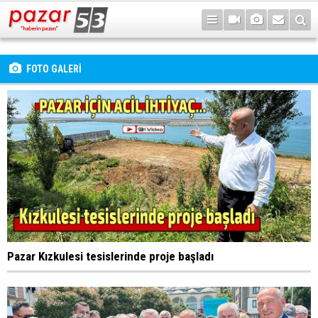
FOTO GALERİ
Pazar Kızkulesi tesislerinde proje başladı