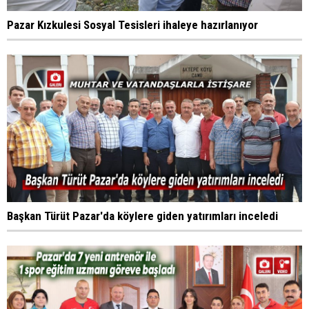
Pazar Kızkulesi Sosyal Tesisleri ihaleye hazırlanıyor
Başkan Türüt Pazar'da köylere giden yatırımları inceledi