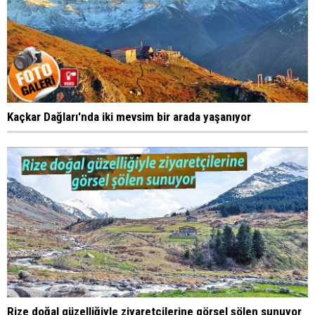
Kaçkar Dağları'nda iki mevsim bir arada yaşanıyor
Rize doğal güzelliğiyle ziyaretçilerine görsel şölen sunuyor