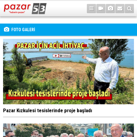
FOTO GALERİ
Pazar Kızkulesi tesislerinde proje başladı