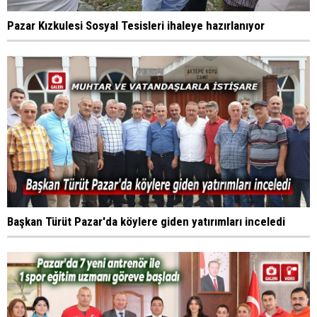
Pazar Kızkulesi Sosyal Tesisleri ihaleye hazırlanıyor
Başkan Türüt Pazar'da köylere giden yatırımları inceledi