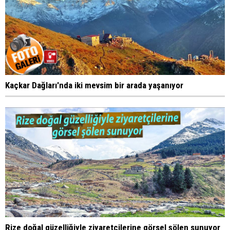
Kaçkar Dağları'nda iki mevsim bir arada yaşanıyor
Rize doğal güzelliğiyle ziyaretçilerine görsel şölen sunuyor