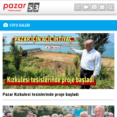
FOTO GALERİ
Pazar Kızkulesi tesislerinde proje başladı