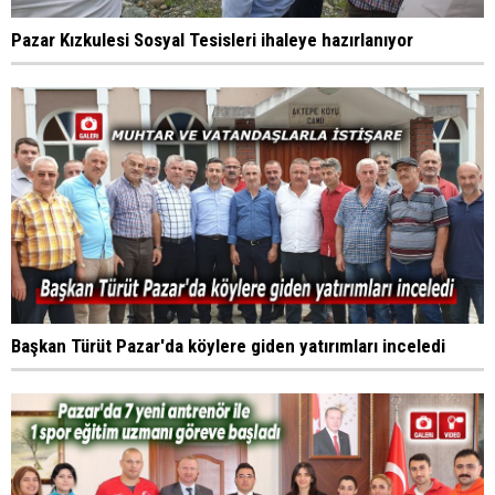
Pazar Kızkulesi Sosyal Tesisleri ihaleye hazırlanıyor
Başkan Türüt Pazar'da köylere giden yatırımları inceledi