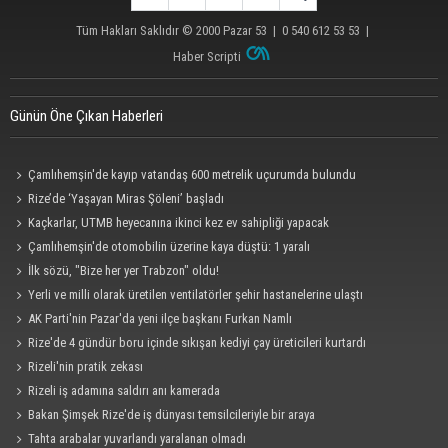
Tüm Hakları Saklıdır © 2000
Pazar 53
| 0 540 612 53 53 |
Haber Scripti
Günün Öne Çıkan Haberleri
Çamlıhemşin'de kayıp vatandaş 600 metrelik uçurumda bulundu
Rize’de ‘Yaşayan Miras Şöleni’ başladı
Kaçkarlar, UTMB heyecanına ikinci kez ev sahipliği yapacak
Çamlıhemşin'de otomobilin üzerine kaya düştü: 1 yaralı
İlk sözü, "Bize her yer Trabzon" oldu!
Yerli ve milli olarak üretilen ventilatörler şehir hastanelerine ulaştı
AK Parti'nin Pazar'da yeni ilçe başkanı Furkan Namlı
Rize'de 4 gündür boru içinde sıkışan kediyi çay üreticileri kurtardı
Rizeli'nin pratik zekası
Rizeli iş adamına saldırı anı kamerada
Bakan Şimşek Rize'de iş dünyası temsilcileriyle bir araya
Tahta arabalar yuvarlandı yaralanan olmadı