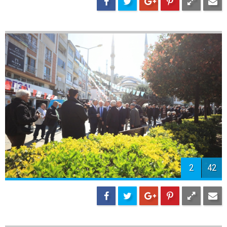
1
42
2
42