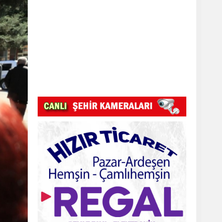
Pazar Kızkulesi tesislerinde proje
başladı