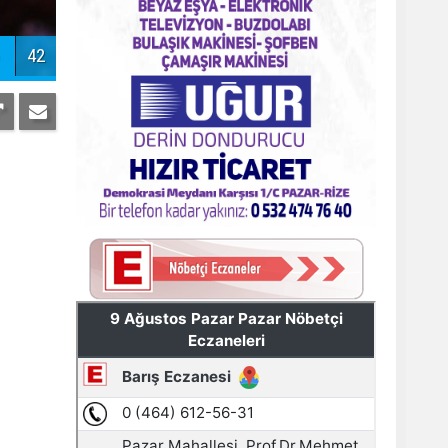
Pazar'daki bayramlaşmada projeler
tartışıldı
42
AYDER'E BAKANLIK KORUMASI